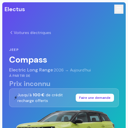
Electus
Voitures électriques
JEEP
Compass
Electric Long Range
·
2026 → Aujourd'hui
À PARTIR DE
Prix inconnu
Jusqu'à
100 €
de crédit
⚡
Faire une demande
recharge offerts