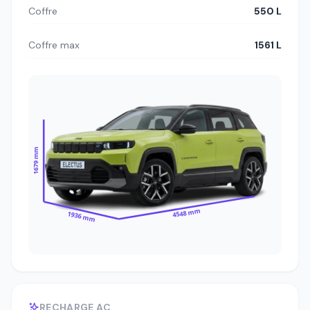
Coffre
550 L
Coffre max
1561 L
1679 mm
4548 mm
1936 mm
RECHARGE AC