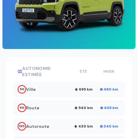
AUTONOMIE
ÉTÉ
HIVER
ESTIMÉE
Ville
☀️ 695 km
❄️ 480 km
50
Route
☀️ 540 km
❄️ 405 km
90
Autoroute
☀️ 430 km
❄️ 340 km
130