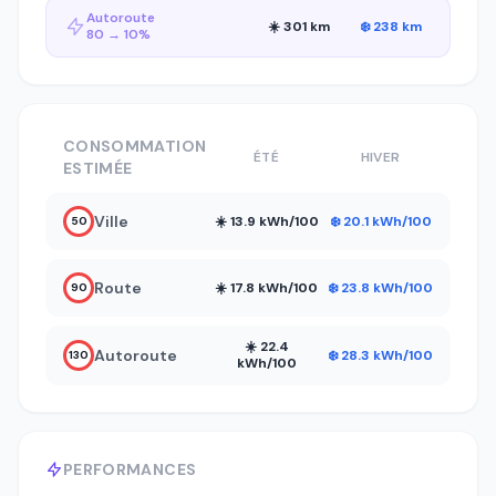
Autoroute
☀️ 301 km
❄️ 238 km
80 → 10%
CONSOMMATION
ÉTÉ
HIVER
ESTIMÉE
Ville
☀️ 13.9 kWh/100
❄️ 20.1 kWh/100
50
Route
☀️ 17.8 kWh/100
❄️ 23.8 kWh/100
90
☀️ 22.4
Autoroute
❄️ 28.3 kWh/100
130
kWh/100
PERFORMANCES