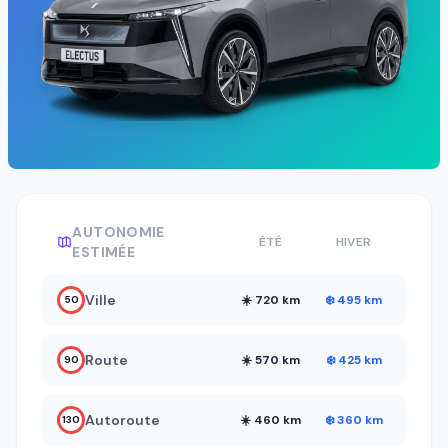
AUTONOMIE
ÉTÉ
HIVER
ESTIMÉE
Ville
☀️ 720 km
❄️ 495 km
50
Route
☀️ 570 km
❄️ 425 km
90
Autoroute
☀️ 460 km
❄️ 360 km
130