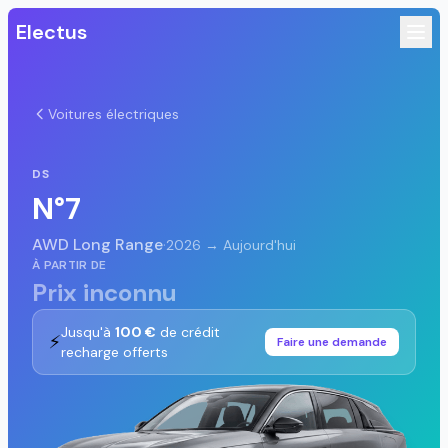
Electus
Voitures électriques
DS
N°7
AWD Long Range
·
2026 → Aujourd'hui
À PARTIR DE
Prix inconnu
Jusqu'à
100 €
de crédit
⚡
Faire une demande
recharge offerts