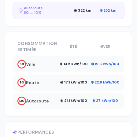
Autoroute
☀️ 322 km
❄️ 252 km
80 → 10%
CONSOMMATION
ÉTÉ
HIVER
ESTIMÉE
Ville
☀️ 13.5 kWh/100
❄️ 19.6 kWh/100
50
Route
☀️ 17.1 kWh/100
❄️ 22.9 kWh/100
90
Autoroute
☀️ 21.1 kWh/100
❄️ 27 kWh/100
130
PERFORMANCES