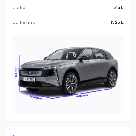
Coffre
515 L
Coffre max
1525 L
1635 mm
4660 mm
1900 mm