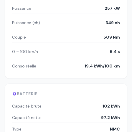
Puissance
257 kW
Puissance (ch)
349 ch
Couple
509 Nm
0 – 100 km/h
5.4 s
Conso réelle
19.4 kWh/100 km
BATTERIE
Capacité brute
102 kWh
Capacité nette
97.2 kWh
Type
NMC