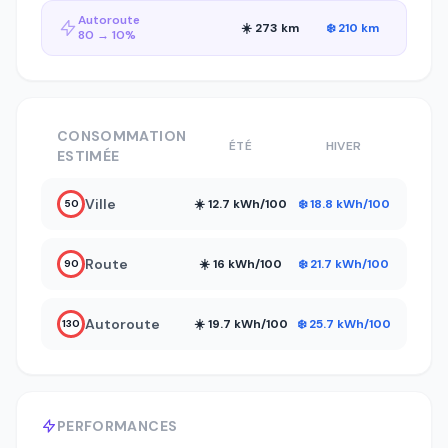
Autoroute
☀️ 273 km
❄️ 210 km
80 → 10%
CONSOMMATION
ÉTÉ
HIVER
ESTIMÉE
Ville
☀️ 12.7 kWh/100
❄️ 18.8 kWh/100
50
Route
☀️ 16 kWh/100
❄️ 21.7 kWh/100
90
Autoroute
☀️ 19.7 kWh/100
❄️ 25.7 kWh/100
130
PERFORMANCES