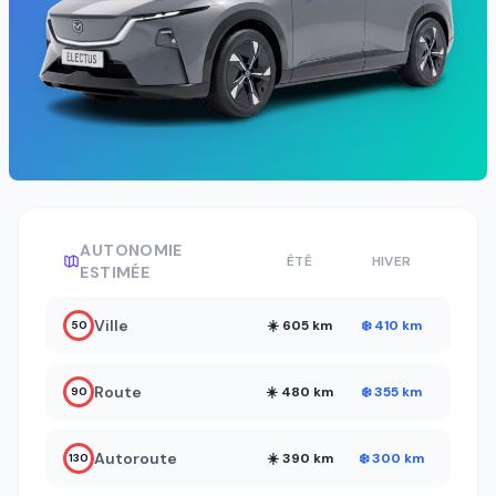
AUTONOMIE
ÉTÉ
HIVER
ESTIMÉE
Ville
☀️ 605 km
❄️ 410 km
50
Route
☀️ 480 km
❄️ 355 km
90
Autoroute
☀️ 390 km
❄️ 300 km
130