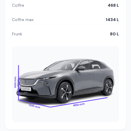
Coffre
468 L
Coffre max
1434 L
Frunk
80 L
1620 mm
4850 mm
1935 mm