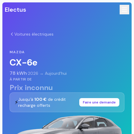
Electus
Voitures électriques
MAZDA
CX-6e
78 kWh
·
2026 → Aujourd'hui
À PARTIR DE
Prix inconnu
Jusqu'à
100 €
de crédit
⚡
Faire une demande
recharge offerts