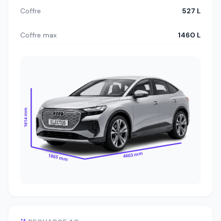
Coffre
527 L
Coffre max
1460 L
1614 mm
4603 mm
1865 mm