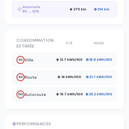
Autoroute
☀️ 273 km
❄️ 214 km
80 → 10%
CONSOMMATION
ÉTÉ
HIVER
ESTIMÉE
Ville
☀️ 12.7 kWh/100
❄️ 18.8 kWh/100
50
Route
☀️ 16 kWh/100
❄️ 21.7 kWh/100
90
Autoroute
☀️ 19.7 kWh/100
❄️ 25.2 kWh/100
130
PERFORMANCES