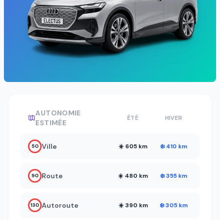
AUTONOMIE
ÉTÉ
HIVER
ESTIMÉE
Ville
☀️ 605 km
❄️ 410 km
50
Route
☀️ 480 km
❄️ 355 km
90
Autoroute
☀️ 390 km
❄️ 305 km
130