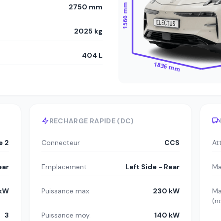
1566 mm
2750 mm
2025 kg
404 L
1836 mm
RECHARGE RAPIDE (DC)
e 2
Connecteur
CCS
At
ear
Emplacement
Left Side - Rear
Ma
 kW
Puissance max
230 kW
Ma
(n
3
Puissance moy.
140 kW