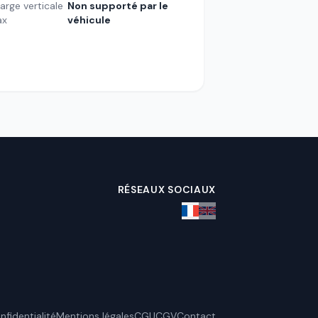
arge verticale
Non supporté par le
ax
véhicule
RÉSEAUX SOCIAUX
nfidentialité
Mentions légales
CGU
CGV
Contact