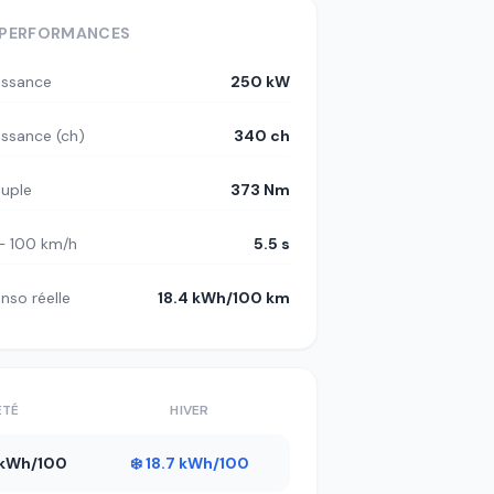
PERFORMANCES
issance
250 kW
issance (ch)
340 ch
uple
373 Nm
– 100 km/h
5.5 s
nso réelle
18.4 kWh/100 km
ÉTÉ
HIVER
6 kWh/100
❄️ 18.7 kWh/100