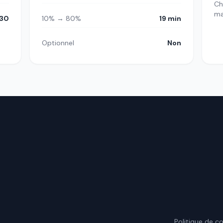
Ch
m
30
10% → 80%
19 min
Optionnel
Non
.
Politique de co