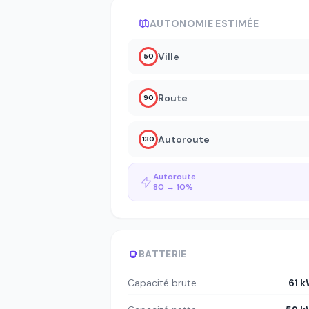
AUTONOMIE ESTIMÉE
Ville
50
Route
90
Autoroute
130
Autoroute
80 → 10%
BATTERIE
Capacité brute
61 