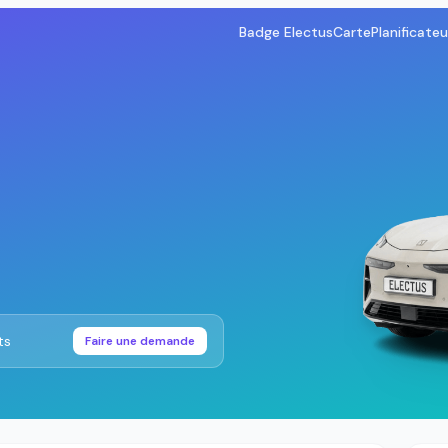
Badge Electus
Carte
Planificateu
ts
Faire une demande