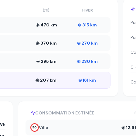
ÉTÉ
HIVER
Pu
☀️ 470 km
❄️ 315 km
Pu
☀️ 370 km
❄️ 270 km
Co
☀️ 295 km
❄️ 230 km
0 
☀️ 207 km
❄️ 161 km
Co
CONSOMMATION ESTIMÉE
kWh
Ville
☀️ 12.
50