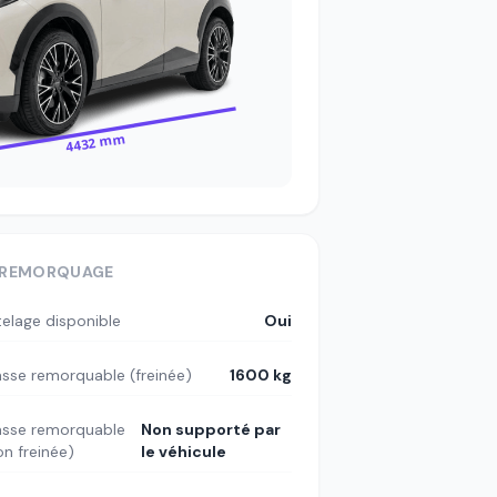
4432 mm
REMORQUAGE
telage disponible
Oui
sse remorquable (freinée)
1600 kg
sse remorquable
Non supporté par
on freinée)
le véhicule