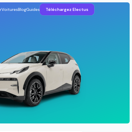
r
Voitures
Blog
Guides
Téléchargez Electus