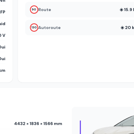
kWh
Route
☀️ 15.
90
LFP
uid
Autoroute
☀️ 20
130
 V
Oui
Oui
 km
4432 × 1836 × 1566 mm