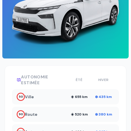
AUTONOMIE
ÉTÉ
HIVER
ESTIMÉE
Ville
☀️ 655 km
❄️ 435 km
50
Route
☀️ 520 km
❄️ 380 km
90