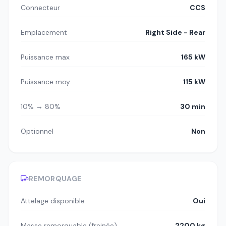
Connecteur
CCS
Emplacement
Right Side - Rear
Puissance max
165 kW
Puissance moy.
115 kW
10% → 80%
30 min
Optionnel
Non
REMORQUAGE
Attelage disponible
Oui
Masse remorquable (freinée)
2200 kg