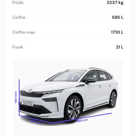
Poids
2237 kg
Coffre
585 L
Coffre max
1710 L
Frunk
21 L
1607 mm
4660 mm
1879 mm