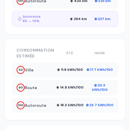
Autoroute
☀️ 420 km
❄️ 325 km
130
Autoroute
☀️ 294 km
❄️ 227 km
80 → 10%
CONSOMMATION
ÉTÉ
HIVER
ESTIMÉE
Ville
☀️ 11.8 kWh/100
❄️ 17.7 kWh/100
50
❄️ 20.3
Route
☀️ 14.8 kWh/100
90
kWh/100
Autoroute
☀️ 18.3 kWh/100
❄️ 23.7 kWh/100
130