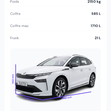
Poids
2150 kg
Coffre
585 L
Coffre max
1710 L
Frunk
21 L
1622 mm
4660 mm
1879 mm