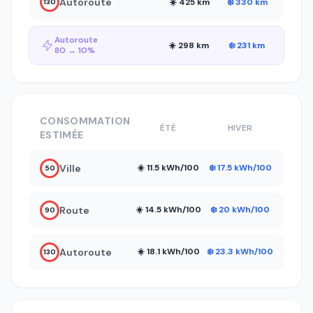
Autoroute
☀️ 425 km
❄️ 330 km
130
Autoroute
☀️ 298 km
❄️ 231 km
80 → 10%
CONSOMMATION
ÉTÉ
HIVER
ESTIMÉE
Ville
☀️ 11.5 kWh/100
❄️ 17.5 kWh/100
50
Route
☀️ 14.5 kWh/100
❄️ 20 kWh/100
90
Autoroute
☀️ 18.1 kWh/100
❄️ 23.3 kWh/100
130