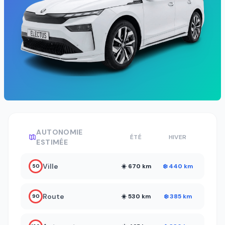
AUTONOMIE
ÉTÉ
HIVER
ESTIMÉE
Ville
☀️ 670 km
❄️ 440 km
50
Route
☀️ 530 km
❄️ 385 km
90