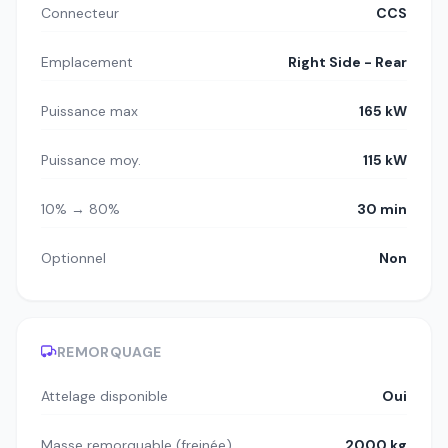
Connecteur
CCS
Emplacement
Right Side - Rear
Puissance max
165 kW
Puissance moy.
115 kW
10% → 80%
30 min
Optionnel
Non
REMORQUAGE
Attelage disponible
Oui
Masse remorquable (freinée)
2000 kg