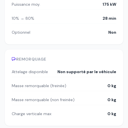
Puissance moy.
175 kW
10% → 80%
28 min
Optionnel
Non
REMORQUAGE
Attelage disponible
Non supporté par le véhicule
Masse remorquable (freinée)
0 kg
Masse remorquable (non freinée)
0 kg
Charge verticale max
0 kg