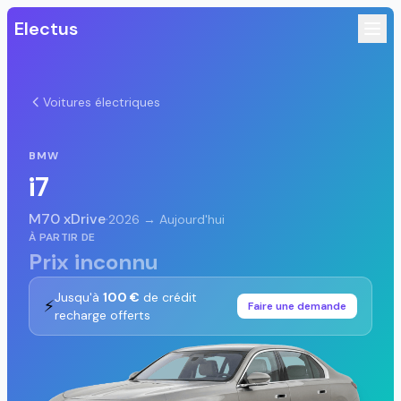
Electus
Voitures électriques
BMW
i7
M70 xDrive
·
2026 → Aujourd'hui
À PARTIR DE
Prix inconnu
Jusqu'à
100 €
de crédit
⚡
Faire une demande
recharge offerts