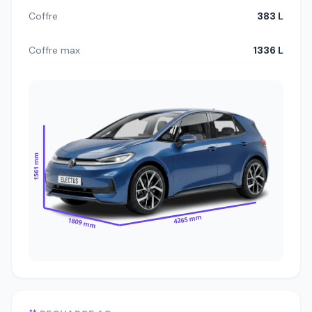
Coffre
383 L
Coffre max
1336 L
1561 mm
4265 mm
1809 mm