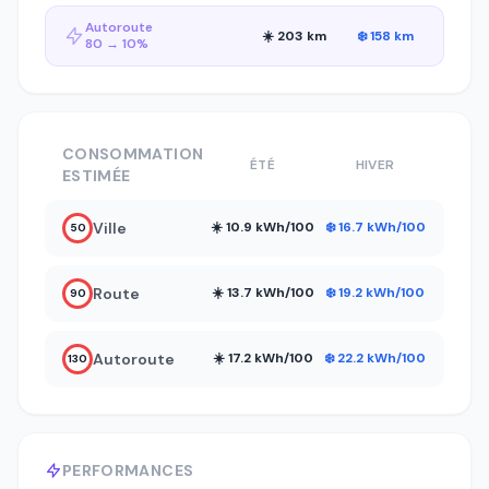
Autoroute
☀️ 203 km
❄️ 158 km
80 → 10%
CONSOMMATION
ÉTÉ
HIVER
ESTIMÉE
Ville
☀️ 10.9 kWh/100
❄️ 16.7 kWh/100
50
Route
☀️ 13.7 kWh/100
❄️ 19.2 kWh/100
90
Autoroute
☀️ 17.2 kWh/100
❄️ 22.2 kWh/100
130
PERFORMANCES