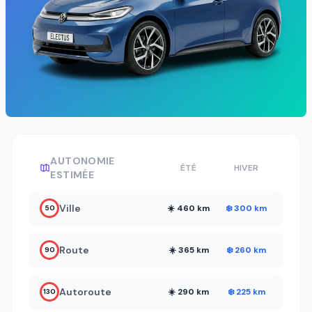
AUTONOMIE
ÉTÉ
HIVER
ESTIMÉE
Ville
☀️ 460 km
❄️ 300 km
50
Route
☀️ 365 km
❄️ 260 km
90
Autoroute
☀️ 290 km
❄️ 225 km
130