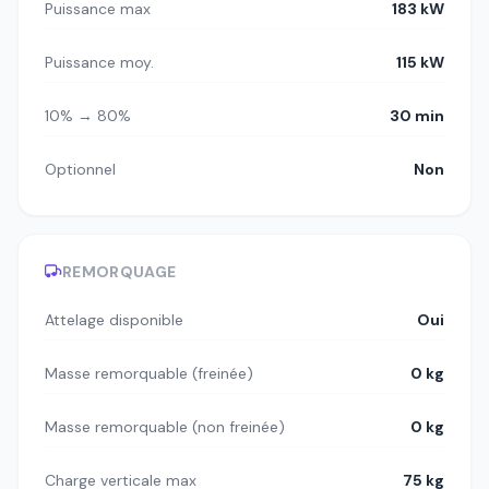
Puissance max
183 kW
Puissance moy.
115 kW
10% → 80%
30 min
Optionnel
Non
REMORQUAGE
Attelage disponible
Oui
Masse remorquable (freinée)
0 kg
Masse remorquable (non freinée)
0 kg
Charge verticale max
75 kg