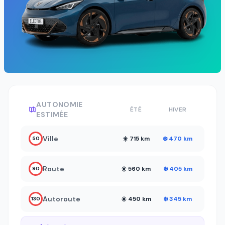
AUTONOMIE
ÉTÉ
HIVER
ESTIMÉE
Ville
☀️ 715 km
❄️ 470 km
50
Route
☀️ 560 km
❄️ 405 km
90
Autoroute
☀️ 450 km
❄️ 345 km
130