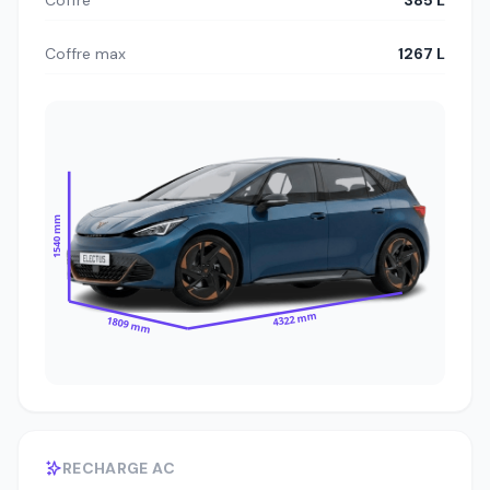
Coffre
385 L
Coffre max
1267 L
1540 mm
4322 mm
1809 mm
RECHARGE AC