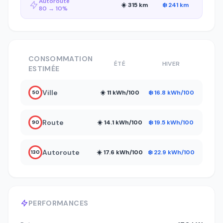
Autoroute
☀️ 315 km
❄️ 241 km
80 → 10%
CONSOMMATION
ÉTÉ
HIVER
ESTIMÉE
Ville
☀️ 11 kWh/100
❄️ 16.8 kWh/100
50
Route
☀️ 14.1 kWh/100
❄️ 19.5 kWh/100
90
Autoroute
☀️ 17.6 kWh/100
❄️ 22.9 kWh/100
130
PERFORMANCES