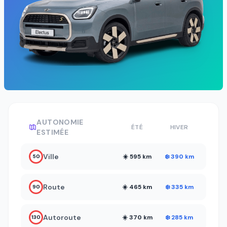
AUTONOMIE
ÉTÉ
HIVER
ESTIMÉE
Ville
☀️ 595 km
❄️ 390 km
50
Route
☀️ 465 km
❄️ 335 km
90
Autoroute
☀️ 370 km
❄️ 285 km
130