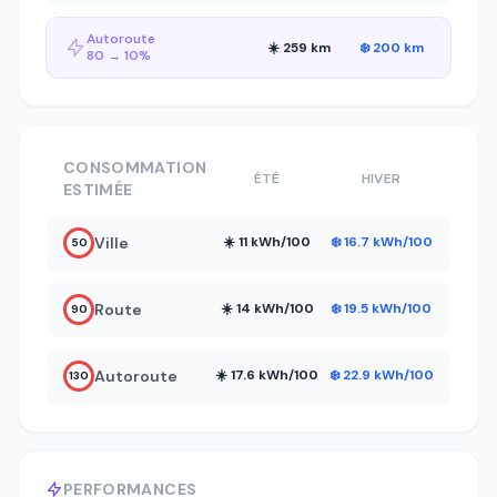
Autoroute
☀️ 259 km
❄️ 200 km
80 → 10%
CONSOMMATION
ÉTÉ
HIVER
ESTIMÉE
Ville
☀️ 11 kWh/100
❄️ 16.7 kWh/100
50
Route
☀️ 14 kWh/100
❄️ 19.5 kWh/100
90
Autoroute
☀️ 17.6 kWh/100
❄️ 22.9 kWh/100
130
PERFORMANCES