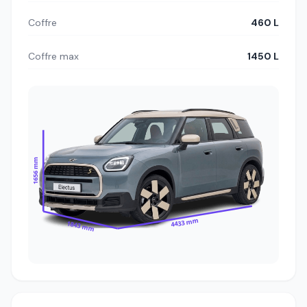
Coffre
460 L
Coffre max
1450 L
1656 mm
4433 mm
1843 mm