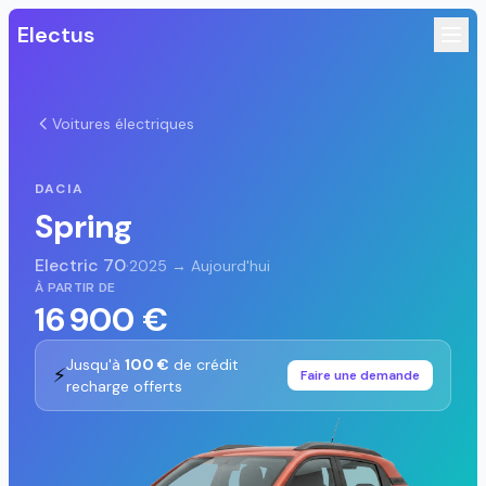
Electus
Voitures électriques
DACIA
Spring
Electric 70
·
2025 → Aujourd'hui
À PARTIR DE
16 900 €
Jusqu'à
100 €
de crédit
⚡
Faire une demande
recharge offerts