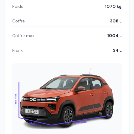
Poids
1070 kg
Coffre
308 L
Coffre max
1004 L
Frunk
34 L
1489 mm
3701 mm
1583 mm