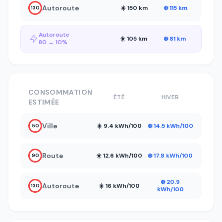
Autoroute
☀️ 150 km
❄️ 115 km
130
Autoroute
☀️ 105 km
❄️ 81 km
80 → 10%
CONSOMMATION
ÉTÉ
HIVER
ESTIMÉE
Ville
☀️ 9.4 kWh/100
❄️ 14.5 kWh/100
50
Route
☀️ 12.6 kWh/100
❄️ 17.8 kWh/100
90
❄️ 20.9
Autoroute
☀️ 16 kWh/100
130
kWh/100