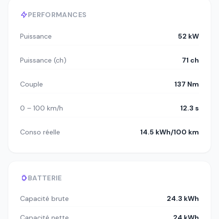
PERFORMANCES
Puissance
52 kW
Puissance (ch)
71 ch
Couple
137 Nm
0 – 100 km/h
12.3 s
Conso réelle
14.5 kWh/100 km
BATTERIE
Capacité brute
24.3 kWh
Capacité nette
24 kWh