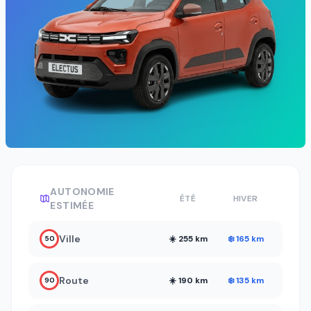
AUTONOMIE
ÉTÉ
HIVER
ESTIMÉE
Ville
☀️ 255 km
❄️ 165 km
50
Route
☀️ 190 km
❄️ 135 km
90