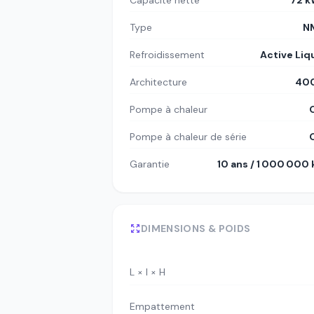
Capacité nette
72 
Type
N
Refroidissement
Active Liq
Architecture
400
Pompe à chaleur
Pompe à chaleur de série
Garantie
10 ans / 1 000 000
DIMENSIONS & POIDS
L × l × H
Empattement