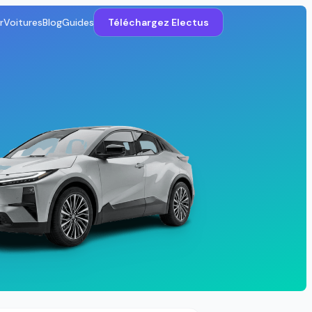
r
Voitures
Blog
Guides
Téléchargez Electus