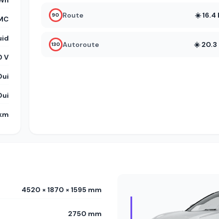
kWh
Route
☀️ 16.
90
MC
uid
Autoroute
☀️ 20.
130
 V
Oui
Oui
 km
4520 × 1870 × 1595 mm
2750 mm