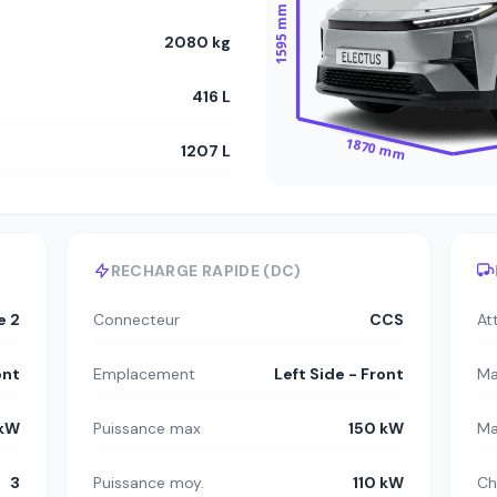
1595 mm
2080 kg
416 L
1870 mm
1207 L
RECHARGE RAPIDE (DC)
e 2
Connecteur
CCS
At
ont
Emplacement
Left Side - Front
Ma
 kW
Puissance max
150 kW
Ma
3
Puissance moy.
110 kW
Ch