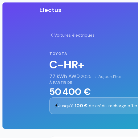
Electus
Voitures électriques
TOYOTA
C-HR+
77 kWh AWD
·
2025 → Aujourd'hui
À PARTIR DE
50 400 €
⚡
Jusqu'à
100 €
de crédit recharge offer