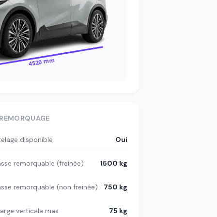
4520 mm
REMORQUAGE
telage disponible
Oui
sse remorquable (freinée)
1500 kg
sse remorquable (non freinée)
750 kg
arge verticale max
75 kg