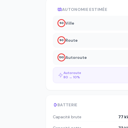
AUTONOMIE ESTIMÉE
Ville
50
Route
90
Autoroute
130
Autoroute
80 → 10%
BATTERIE
Capacité brute
77 