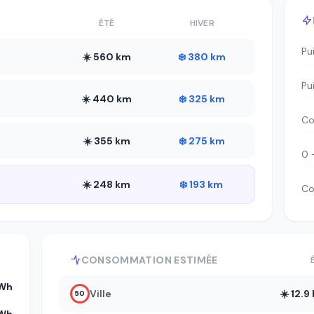
ÉTÉ
HIVER
Pu
☀️ 560 km
❄️ 380 km
Pu
☀️ 440 km
❄️ 325 km
Co
☀️ 355 km
❄️ 275 km
0 
☀️ 248 km
❄️ 193 km
Co
CONSOMMATION ESTIMÉE
kWh
Ville
☀️ 12.
50