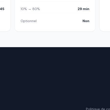
45
10% → 80%
29 min
Optionnel
Non
.
Politique de co