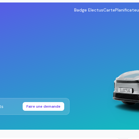
Badge Electus
Carte
Planificateu
ts
Faire une demande