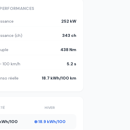
PERFORMANCES
issance
252 kW
issance (ch)
343 ch
uple
438 Nm
– 100 km/h
5.2 s
nso réelle
18.7 kWh/100 km
ÉTÉ
HIVER
9 kWh/100
❄️ 18.9 kWh/100