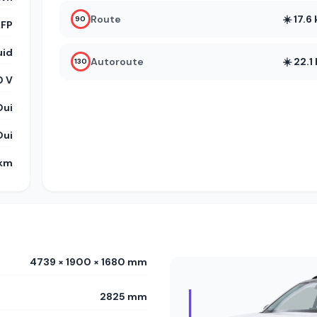
Route
☀️ 17.
90
LFP
uid
Autoroute
☀️ 22.
130
0 V
Oui
Oui
 km
4739 × 1900 × 1680 mm
2825 mm