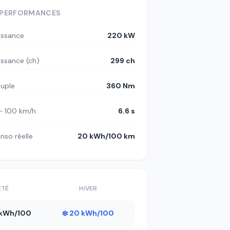
PERFORMANCES
issance
220 kW
issance (ch)
299 ch
uple
360 Nm
– 100 km/h
6.6 s
nso réelle
20 kWh/100 km
ÉTÉ
HIVER
7 kWh/100
❄️ 20 kWh/100