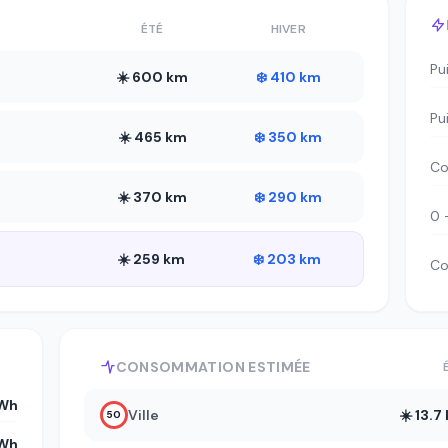
ÉTÉ
HIVER
Pu
☀️ 600 km
❄️ 410 km
Pu
☀️ 465 km
❄️ 350 km
Co
☀️ 370 km
❄️ 290 km
0 
☀️ 259 km
❄️ 203 km
Co
CONSOMMATION ESTIMÉE
Wh
Ville
☀️ 13.
50
kWh