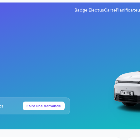
Badge Electus
Carte
Planificateu
ts
Faire une demande