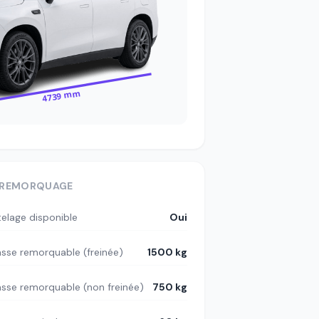
4739 mm
REMORQUAGE
telage disponible
Oui
sse remorquable (freinée)
1500 kg
sse remorquable (non freinée)
750 kg