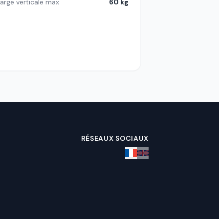
arge verticale max
60 kg
RÉSEAUX SOCIAUX