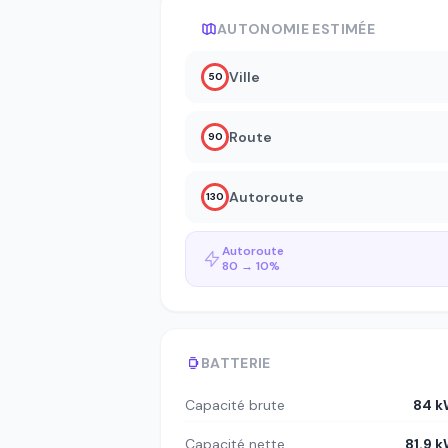
AUTONOMIE ESTIMÉE
Ville
50
Route
90
Autoroute
130
Autoroute
80 → 10%
BATTERIE
Capacité brute
84 k
Capacité nette
81.9 