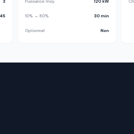
3
Puissance moy.
120 kW
Ch
45
10% → 80%
30 min
Optionnel
Non
.