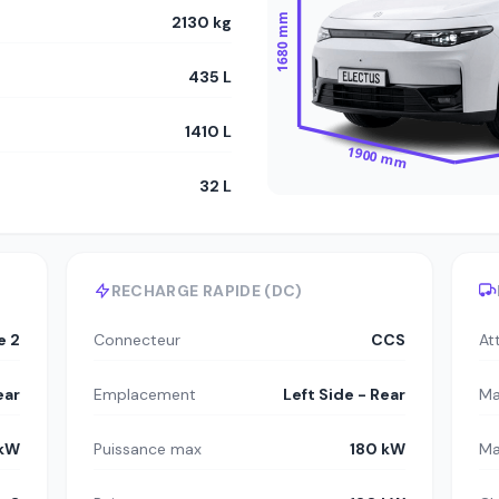
1680 mm
2130 kg
435 L
1410 L
1900 mm
32 L
RECHARGE RAPIDE (DC)
e 2
Connecteur
CCS
At
ear
Emplacement
Left Side - Rear
Ma
 kW
Puissance max
180 kW
Ma