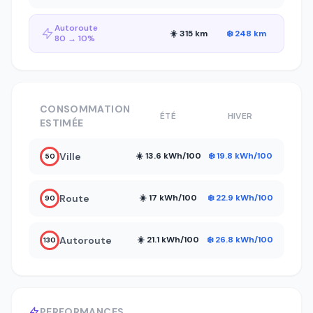
Autoroute
☀️ 315 km
❄️ 248 km
80 → 10%
CONSOMMATION
ÉTÉ
HIVER
ESTIMÉE
Ville
☀️ 13.6 kWh/100
❄️ 19.8 kWh/100
50
Route
☀️ 17 kWh/100
❄️ 22.9 kWh/100
90
Autoroute
☀️ 21.1 kWh/100
❄️ 26.8 kWh/100
130
PERFORMANCES