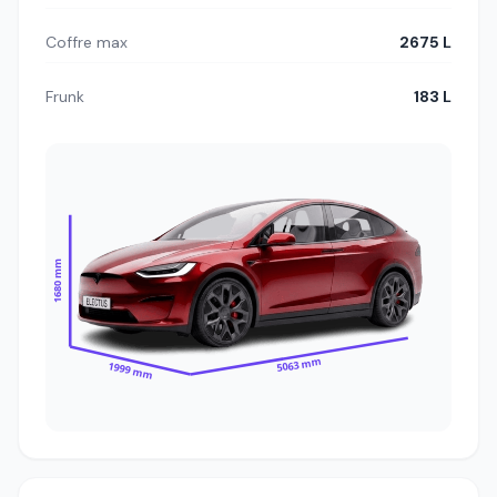
Coffre max
2675 L
Frunk
183 L
1680 mm
5063 mm
1999 mm