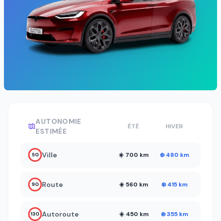
AUTONOMIE
ÉTÉ
HIVER
ESTIMÉE
Ville
☀️ 700 km
❄️ 480 km
50
Route
☀️ 560 km
❄️ 415 km
90
Autoroute
☀️ 450 km
❄️ 355 km
130