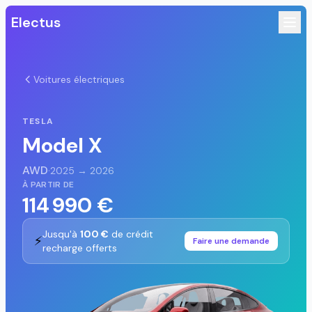
Electus
Voitures électriques
TESLA
Model X
AWD
·
2025 → 2026
À PARTIR DE
114 990 €
Jusqu'à
100 €
de crédit
⚡
Faire une demande
recharge offerts