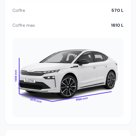
Coffre
570 L
Coffre max
1610 L
1608 mm
4660 mm
1879 mm