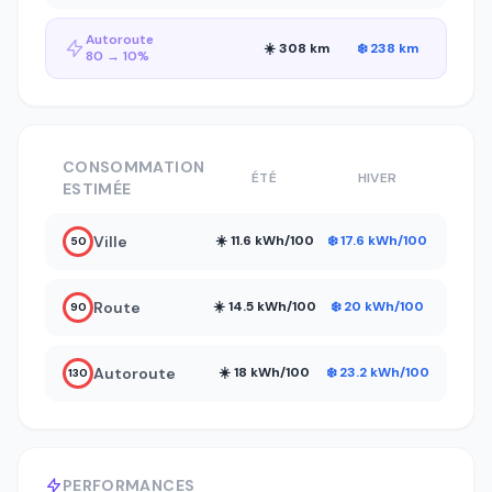
Autoroute
☀️ 308 km
❄️ 238 km
80 → 10%
CONSOMMATION
ÉTÉ
HIVER
ESTIMÉE
Ville
☀️ 11.6 kWh/100
❄️ 17.6 kWh/100
50
Route
☀️ 14.5 kWh/100
❄️ 20 kWh/100
90
Autoroute
☀️ 18 kWh/100
❄️ 23.2 kWh/100
130
PERFORMANCES