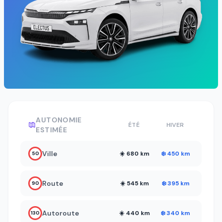
AUTONOMIE
ÉTÉ
HIVER
ESTIMÉE
Ville
☀️ 680 km
❄️ 450 km
50
Route
☀️ 545 km
❄️ 395 km
90
Autoroute
☀️ 440 km
❄️ 340 km
130