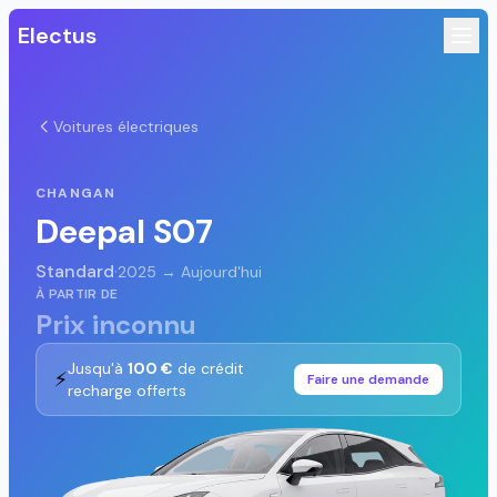
Electus
Voitures électriques
CHANGAN
Deepal S07
Standard
·
2025 → Aujourd'hui
À PARTIR DE
Prix inconnu
Jusqu'à
100 €
de crédit
⚡
Faire une demande
recharge offerts