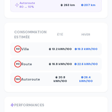
Autoroute
☀️ 263 km
❄️ 207 km
80 → 10%
CONSOMMATION
ÉTÉ
HIVER
ESTIMÉE
Ville
☀️ 13.2 kWh/100
❄️ 19.3 kWh/100
50
Route
☀️ 16.8 kWh/100
❄️ 22.6 kWh/100
90
☀️ 20.8
❄️ 26.4
Autoroute
130
kWh/100
kWh/100
PERFORMANCES