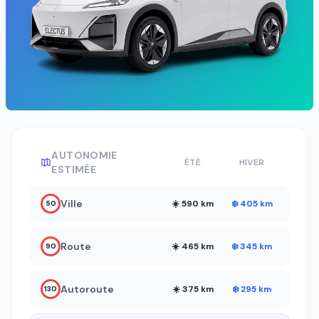
AUTONOMIE
ÉTÉ
HIVER
ESTIMÉE
Ville
☀️ 590 km
❄️ 405 km
50
Route
☀️ 465 km
❄️ 345 km
90
Autoroute
☀️ 375 km
❄️ 295 km
130