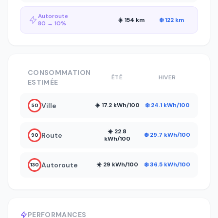
Autoroute
☀️ 154 km
❄️ 122 km
80 → 10%
CONSOMMATION
ÉTÉ
HIVER
ESTIMÉE
Ville
☀️ 17.2 kWh/100
❄️ 24.1 kWh/100
50
☀️ 22.8
Route
❄️ 29.7 kWh/100
90
kWh/100
Autoroute
☀️ 29 kWh/100
❄️ 36.5 kWh/100
130
PERFORMANCES