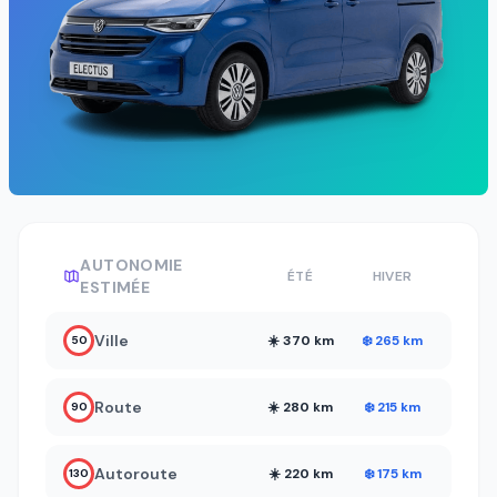
AUTONOMIE
ÉTÉ
HIVER
ESTIMÉE
Ville
☀️ 370 km
❄️ 265 km
50
Route
☀️ 280 km
❄️ 215 km
90
Autoroute
☀️ 220 km
❄️ 175 km
130