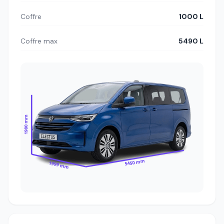
Coffre
1000 L
Coffre max
5490 L
1980 mm
5450 mm
1999 mm