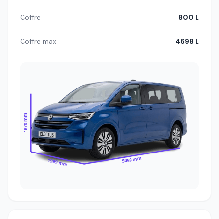
Coffre
800 L
Coffre max
4698 L
1970 mm
5050 mm
1999 mm