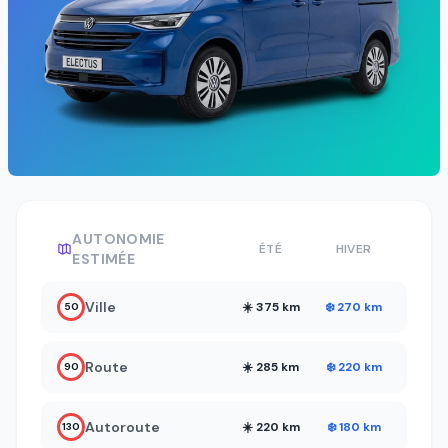
AUTONOMIE
ÉTÉ
HIVER
ESTIMÉE
Ville
☀️ 375 km
❄️ 270 km
50
Route
☀️ 285 km
❄️ 220 km
90
Autoroute
☀️ 220 km
❄️ 180 km
130