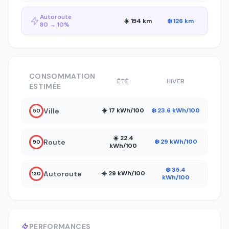
Autoroute
☀️ 154 km
❄️ 126 km
80 → 10%
CONSOMMATION
ÉTÉ
HIVER
ESTIMÉE
Ville
☀️ 17 kWh/100
❄️ 23.6 kWh/100
50
☀️ 22.4
Route
❄️ 29 kWh/100
90
kWh/100
❄️ 35.4
Autoroute
☀️ 29 kWh/100
130
kWh/100
PERFORMANCES