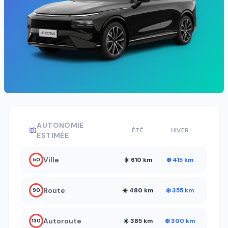
AUTONOMIE
ÉTÉ
HIVER
ESTIMÉE
Ville
☀️ 610 km
❄️ 415 km
50
Route
☀️ 480 km
❄️ 355 km
90
Autoroute
☀️ 385 km
❄️ 300 km
130