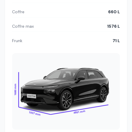
Coffre
660 L
Coffre max
1576 L
Frunk
71 L
1680 mm
4891 mm
1937 mm