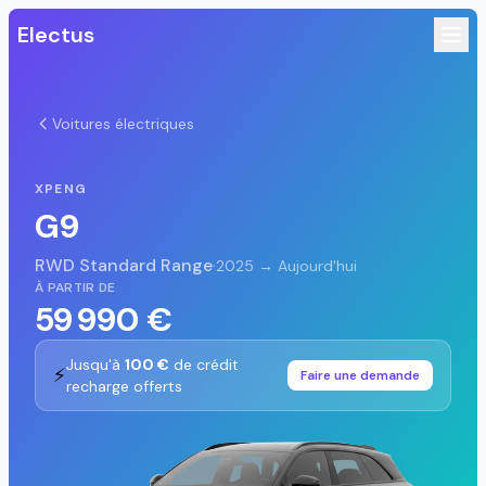
Electus
Voitures électriques
XPENG
G9
RWD Standard Range
·
2025 → Aujourd'hui
À PARTIR DE
59 990 €
Jusqu'à
100 €
de crédit
⚡
Faire une demande
recharge offerts