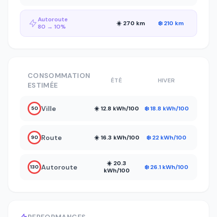
Autoroute
☀️ 270 km
❄️ 210 km
80 → 10%
CONSOMMATION
ÉTÉ
HIVER
ESTIMÉE
Ville
☀️ 12.8 kWh/100
❄️ 18.8 kWh/100
50
Route
☀️ 16.3 kWh/100
❄️ 22 kWh/100
90
☀️ 20.3
Autoroute
❄️ 26.1 kWh/100
130
kWh/100