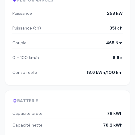
PERFORMANCES
Puissance
258 kW
Puissance (ch)
351 ch
Couple
465 Nm
0 – 100 km/h
6.6 s
Conso réelle
18.6 kWh/100 km
BATTERIE
Capacité brute
79 kWh
Capacité nette
78.2 kWh