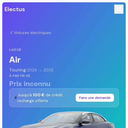
Electus
Voitures électriques
LUCID
Air
Touring
·
2024 → 2025
À PARTIR DE
Prix inconnu
Jusqu'à
100 €
de crédit
⚡
Faire une demande
recharge offerts