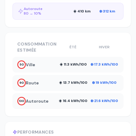
Autoroute
☀️ 410 km
❄️ 312 km
80 → 10%
CONSOMMATION
ÉTÉ
HIVER
ESTIMÉE
Ville
☀️ 11.3 kWh/100
❄️ 17.3 kWh/100
50
Route
☀️ 13.7 kWh/100
❄️ 19 kWh/100
90
Autoroute
☀️ 16.4 kWh/100
❄️ 21.6 kWh/100
130
PERFORMANCES