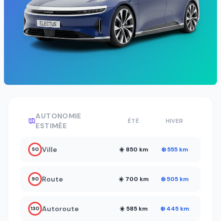
AUTONOMIE
ÉTÉ
HIVER
ESTIMÉE
Ville
☀️ 850 km
❄️ 555 km
50
Route
☀️ 700 km
❄️ 505 km
90
Autoroute
☀️ 585 km
❄️ 445 km
130