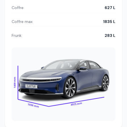
Coffre
627 L
Coffre max
1835 L
Frunk
283 L
1409 mm
4975 mm
1936 mm