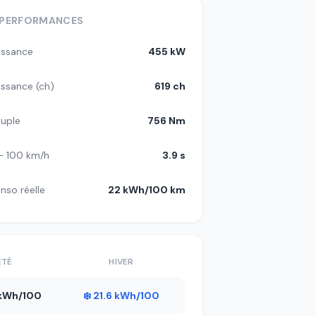
PERFORMANCES
issance
455 kW
issance (ch)
619 ch
uple
756 Nm
– 100 km/h
3.9 s
nso réelle
22 kWh/100 km
ÉTÉ
HIVER
1 kWh/100
❄️ 21.6 kWh/100