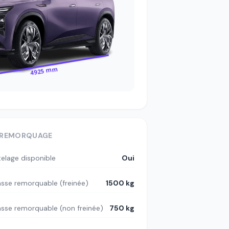
4925 mm
REMORQUAGE
telage disponible
Oui
sse remorquable (freinée)
1500 kg
sse remorquable (non freinée)
750 kg