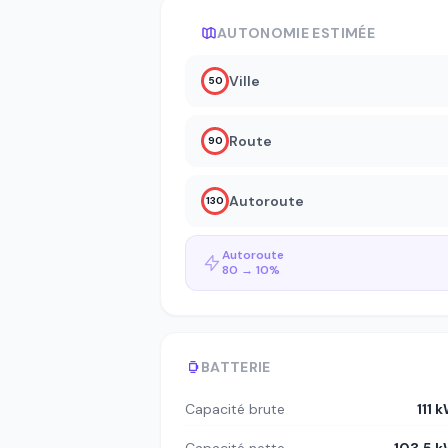
AUTONOMIE ESTIMÉE
Ville
50
Route
90
Autoroute
130
Autoroute
80 → 10%
BATTERIE
Capacité brute
111 