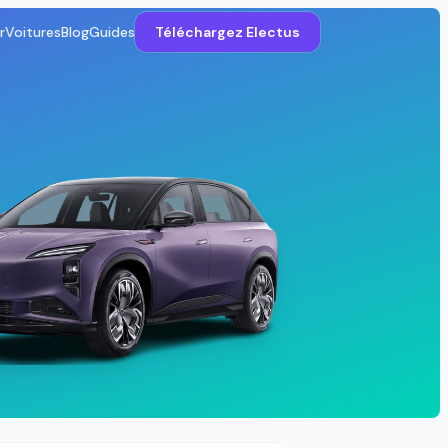
r
Voitures
Blog
Guides
Téléchargez Electus