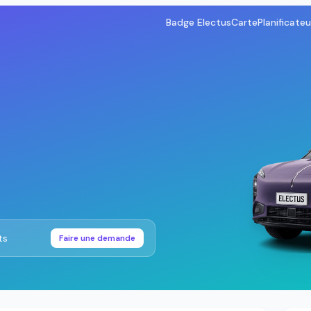
Badge Electus
Carte
Planificateu
ts
Faire une demande