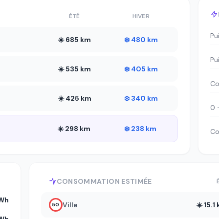
ÉTÉ
HIVER
Pu
☀️ 685 km
❄️ 480 km
Pu
☀️ 535 km
❄️ 405 km
Co
☀️ 425 km
❄️ 340 km
0 
☀️ 298 km
❄️ 238 km
Co
CONSOMMATION ESTIMÉE
kWh
Ville
☀️ 15.
50