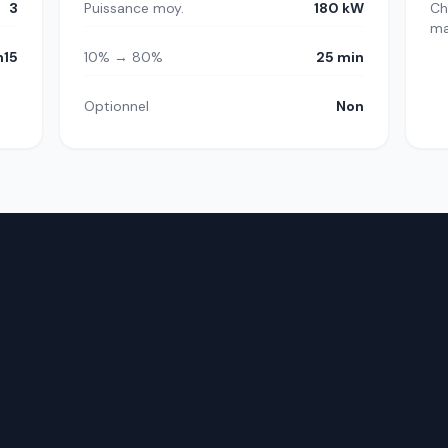
3
Puissance moy.
180 kW
Ch
m
h15
10% → 80%
25 min
Optionnel
Non
.