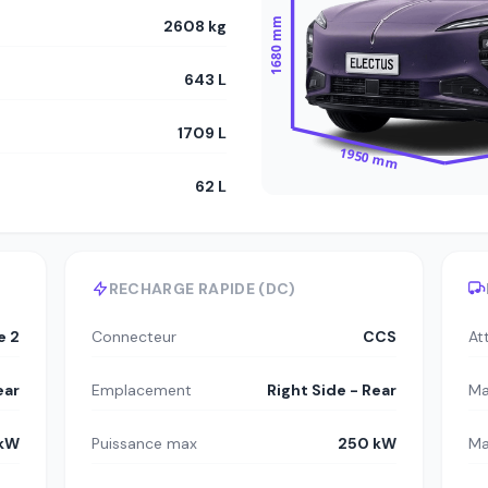
1680 mm
2608 kg
643 L
1709 L
1950 mm
62 L
RECHARGE RAPIDE (DC)
e 2
Connecteur
CCS
At
ear
Emplacement
Right Side - Rear
Ma
 kW
Puissance max
250 kW
Ma