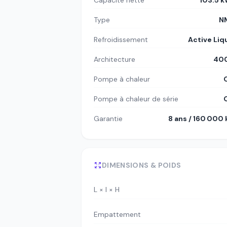
Capacité nette
103.5 
Type
N
Refroidissement
Active Liq
Architecture
400
Pompe à chaleur
Pompe à chaleur de série
Garantie
8 ans / 160 000
DIMENSIONS & POIDS
L × l × H
Empattement