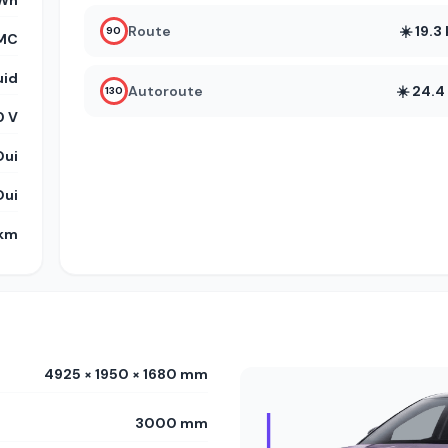
kWh
Route
☀️ 19.
90
MC
uid
Autoroute
☀️ 24.
130
 V
Oui
Oui
 km
4925 × 1950 × 1680 mm
3000 mm