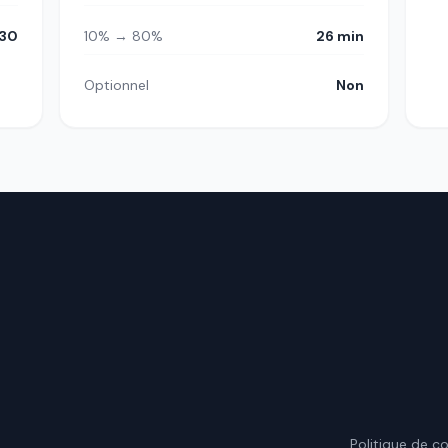
30
10% → 80%
26 min
Optionnel
Non
.
Politique de co