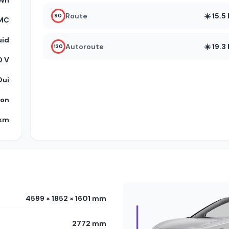
kWh
Route
☀️ 15.
90
MC
uid
Autoroute
☀️ 19.
130
 V
Oui
on
 km
4599 × 1852 × 1601 mm
2772 mm