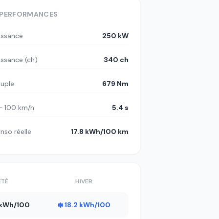
PERFORMANCES
issance
250 kW
issance (ch)
340 ch
uple
679 Nm
– 100 km/h
5.4 s
nso réelle
17.8 kWh/100 km
ÉTÉ
HIVER
2 kWh/100
❄️ 18.2 kWh/100