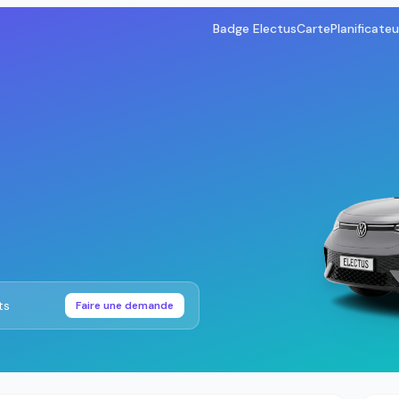
Badge Electus
Carte
Planificateu
ts
Faire une demande