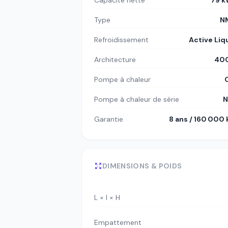
Capacité nette
79 
Type
N
Refroidissement
Active Liq
Architecture
400
Pompe à chaleur
Pompe à chaleur de série
N
Garantie
8 ans / 160 000
DIMENSIONS & POIDS
L × l × H
Empattement