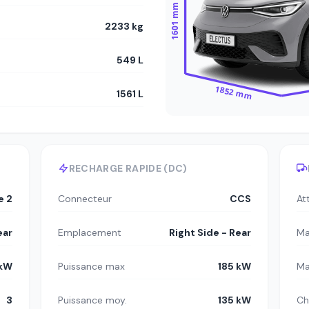
1601 mm
2233 kg
549 L
1852 mm
1561 L
RECHARGE RAPIDE (DC)
e 2
Connecteur
CCS
At
ear
Emplacement
Right Side - Rear
Ma
 kW
Puissance max
185 kW
Ma
3
Puissance moy.
135 kW
Ch