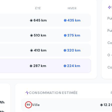
ÉTÉ
HIVER
Pu
☀️ 645 km
❄️ 435 km
Pu
☀️ 510 km
❄️ 375 km
Co
☀️ 410 km
❄️ 320 km
0 
☀️ 287 km
❄️ 224 km
Co
CONSOMMATION ESTIMÉE
Wh
Ville
☀️ 12.
50