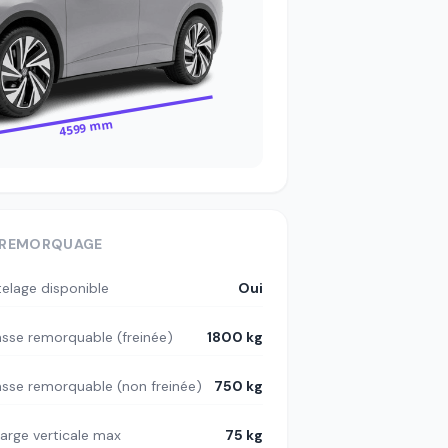
4599 mm
REMORQUAGE
telage disponible
Oui
sse remorquable (freinée)
1800 kg
sse remorquable (non freinée)
750 kg
arge verticale max
75 kg