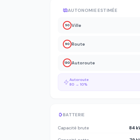
AUTONOMIE ESTIMÉE
Ville
50
Route
90
Autoroute
130
Autoroute
80 → 10%
BATTERIE
Capacité brute
84 k