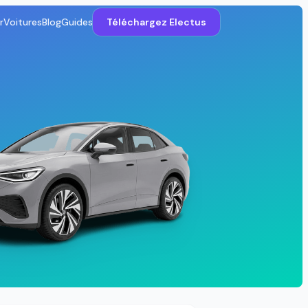
r
Voitures
Blog
Guides
Téléchargez Electus