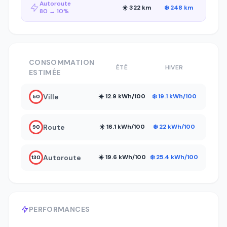
Autoroute
☀️ 322 km
❄️ 248 km
80 → 10%
CONSOMMATION
ÉTÉ
HIVER
ESTIMÉE
Ville
☀️ 12.9 kWh/100
❄️ 19.1 kWh/100
50
Route
☀️ 16.1 kWh/100
❄️ 22 kWh/100
90
Autoroute
☀️ 19.6 kWh/100
❄️ 25.4 kWh/100
130
PERFORMANCES