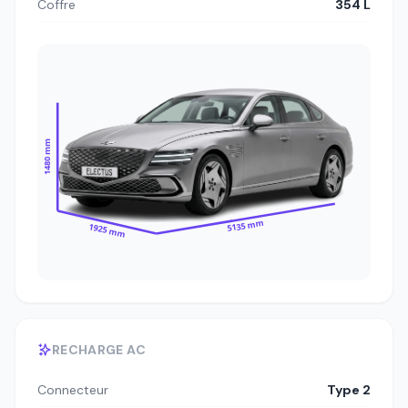
Coffre
354 L
1480 mm
5135 mm
1925 mm
RECHARGE AC
Connecteur
Type 2