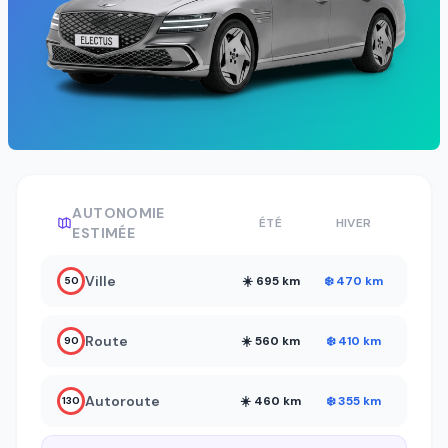
AUTONOMIE
ÉTÉ
HIVER
ESTIMÉE
Ville
☀️ 695 km
❄️ 470 km
50
Route
☀️ 560 km
❄️ 410 km
90
Autoroute
☀️ 460 km
❄️ 355 km
130