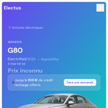
Electus
Voitures électriques
GENESIS
G80
Electrified
·
2025 → Aujourd'hui
À PARTIR DE
Prix inconnu
Jusqu'à
100 €
de crédit
⚡
Faire une demande
recharge offerts