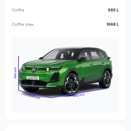
Coffre
565 L
Coffre max
1668 L
1692 mm
4652 mm
1936 mm