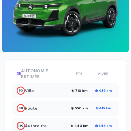
AUTONOMIE
ÉTÉ
HIVER
ESTIMÉE
Ville
☀️ 710 km
❄️ 485 km
50
Route
☀️ 550 km
❄️ 415 km
90
Autoroute
☀️ 440 km
❄️ 345 km
130