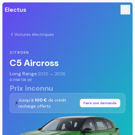
Electus
Voitures électriques
CITROEN
C5 Aircross
Long Range
·
2025 → 2026
À PARTIR DE
Prix inconnu
Jusqu'à
100 €
de crédit
⚡
Faire une demande
recharge offerts