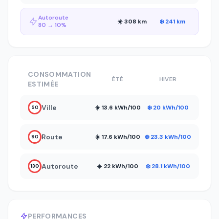
Autoroute
☀️ 308 km
❄️ 241 km
80 → 10%
CONSOMMATION
ÉTÉ
HIVER
ESTIMÉE
Ville
☀️ 13.6 kWh/100
❄️ 20 kWh/100
50
Route
☀️ 17.6 kWh/100
❄️ 23.3 kWh/100
90
Autoroute
☀️ 22 kWh/100
❄️ 28.1 kWh/100
130
PERFORMANCES