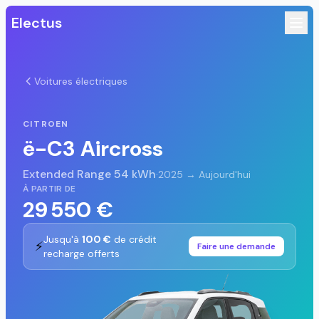
Electus
Voitures électriques
CITROEN
ë-C3 Aircross
Extended Range 54 kWh
·
2025 → Aujourd'hui
À PARTIR DE
29 550 €
Jusqu'à
100 €
de crédit
⚡
Faire une demande
recharge offerts