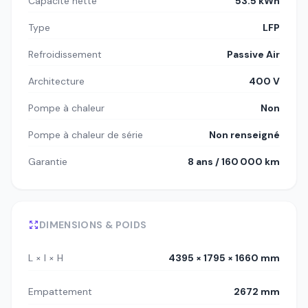
Capacité nette
53.5 kWh
Type
LFP
Refroidissement
Passive Air
Architecture
400 V
Pompe à chaleur
Non
Pompe à chaleur de série
Non renseigné
Garantie
8 ans / 160 000 km
DIMENSIONS & POIDS
L × l × H
4395 × 1795 × 1660 mm
Empattement
2672 mm