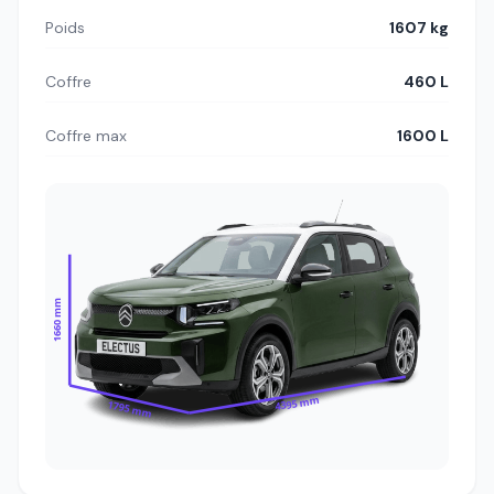
Poids
1607 kg
Coffre
460 L
Coffre max
1600 L
1660 mm
4395 mm
1795 mm