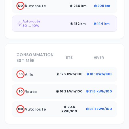
Autoroute
☀️ 260 km
❄️ 205 km
130
Autoroute
☀️ 182 km
❄️ 144 km
80 → 10%
CONSOMMATION
ÉTÉ
HIVER
ESTIMÉE
Ville
☀️ 12.2 kWh/100
❄️ 18.1 kWh/100
50
Route
☀️ 16.2 kWh/100
❄️ 21.8 kWh/100
90
☀️ 20.6
Autoroute
❄️ 26.1 kWh/100
130
kWh/100