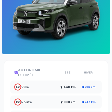
AUTONOMIE
ÉTÉ
HIVER
ESTIMÉE
Ville
☀️ 440 km
❄️ 295 km
50
Route
☀️ 330 km
❄️ 245 km
90