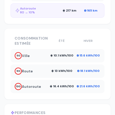
Autoroute
☀️ 217 km
❄️ 165 km
80 → 10%
CONSOMMATION
ÉTÉ
HIVER
ESTIMÉE
Ville
☀️ 10.1 kWh/100
❄️ 15.6 kWh/100
50
Route
☀️ 13 kWh/100
❄️ 18.1 kWh/100
90
Autoroute
☀️ 16.4 kWh/100
❄️ 21.6 kWh/100
130
PERFORMANCES