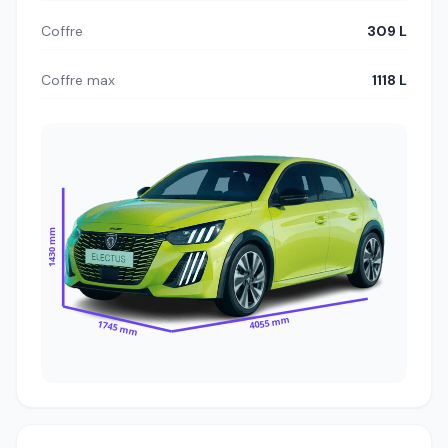
Coffre
309 L
Coffre max
1118 L
1430 mm
4055 mm
1745 mm