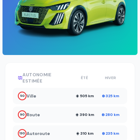
AUTONOMIE
ÉTÉ
HIVER
ESTIMÉE
Ville
☀️ 505 km
❄️ 325 km
50
Route
☀️ 390 km
❄️ 280 km
90
Autoroute
☀️ 310 km
❄️ 235 km
130