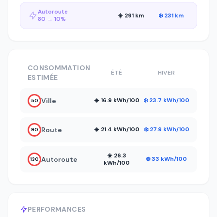
Autoroute
☀️ 291 km
❄️ 231 km
80 → 10%
CONSOMMATION
ÉTÉ
HIVER
ESTIMÉE
Ville
☀️ 16.9 kWh/100
❄️ 23.7 kWh/100
50
Route
☀️ 21.4 kWh/100
❄️ 27.9 kWh/100
90
☀️ 26.3
Autoroute
❄️ 33 kWh/100
130
kWh/100
PERFORMANCES