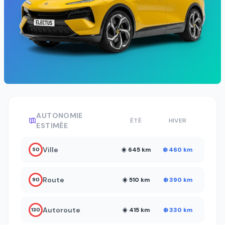
AUTONOMIE
ÉTÉ
HIVER
ESTIMÉE
Ville
☀️ 645 km
❄️ 460 km
50
Route
☀️ 510 km
❄️ 390 km
90
Autoroute
☀️ 415 km
❄️ 330 km
130