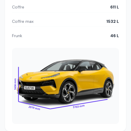
Coffre
611 L
Coffre max
1532 L
Frunk
46 L
1636 mm
5103 mm
2019 mm