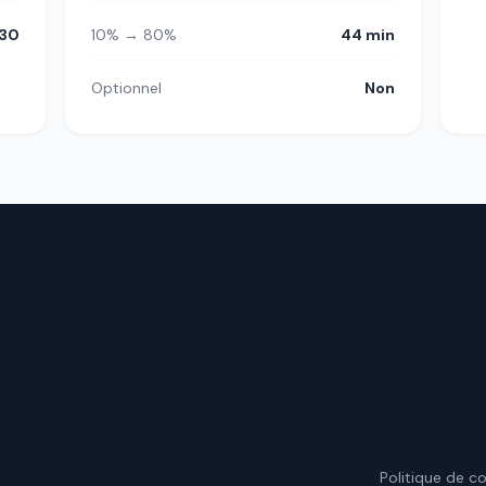
30
10% → 80%
44 min
Optionnel
Non
.
Politique de co