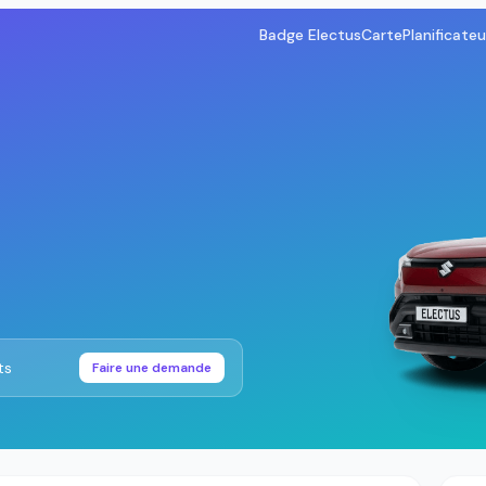
Badge Electus
Carte
Planificateu
ts
Faire une demande