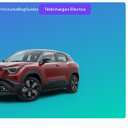
r
Voitures
Blog
Guides
Téléchargez Electus