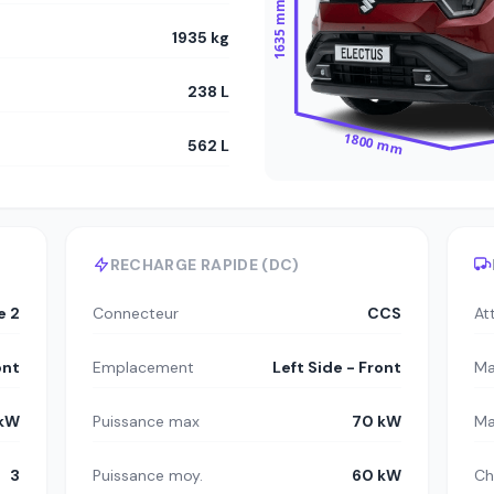
1635 mm
1935 kg
238 L
1800 mm
562 L
RECHARGE RAPIDE (DC)
e 2
Connecteur
CCS
At
ont
Emplacement
Left Side - Front
Ma
 kW
Puissance max
70 kW
Ma
3
Puissance moy.
60 kW
Ch