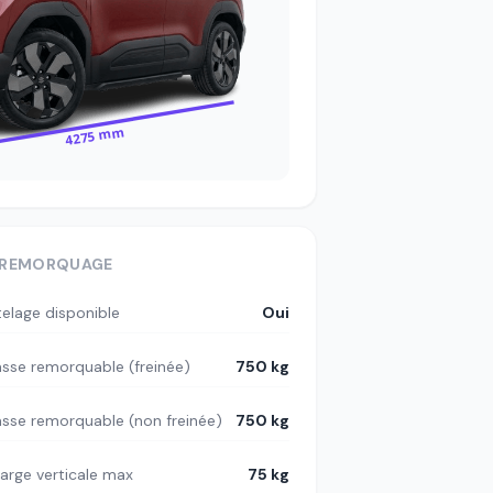
4275 mm
REMORQUAGE
telage disponible
Oui
sse remorquable (freinée)
750 kg
sse remorquable (non freinée)
750 kg
arge verticale max
75 kg