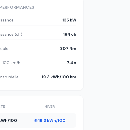
PERFORMANCES
issance
135 kW
issance (ch)
184 ch
uple
307 Nm
– 100 km/h
7.4 s
nso réelle
19.3 kWh/100 km
ÉTÉ
HIVER
1 kWh/100
❄️ 19.3 kWh/100