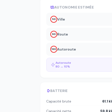
AUTONOMIE ESTIMÉE
Ville
50
Route
90
Autoroute
130
Autoroute
80 → 10%
BATTERIE
Capacité brute
61.1 
Capacité nette
59.8 