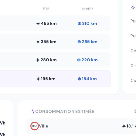
ÉTÉ
HIVER
Pu
☀️ 455 km
❄️ 310 km
Pu
☀️ 355 km
❄️ 265 km
Co
☀️ 280 km
❄️ 220 km
0 
☀️ 196 km
❄️ 154 km
Co
CONSOMMATION ESTIMÉE
kWh
Ville
☀️ 13.
50
kWh