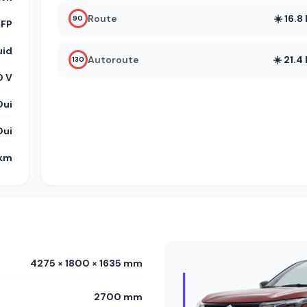
Route
☀️ 16.
90
LFP
uid
Autoroute
☀️ 21.
130
 V
Oui
Oui
 km
4275 × 1800 × 1635 mm
2700 mm