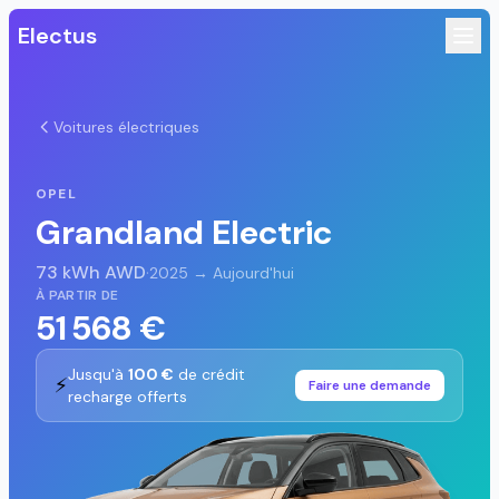
Electus
Voitures électriques
OPEL
Grandland Electric
73 kWh AWD
·
2025 → Aujourd'hui
À PARTIR DE
51 568 €
Jusqu'à
100 €
de crédit
⚡
Faire une demande
recharge offerts