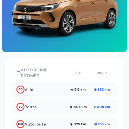
AUTONOMIE
ÉTÉ
HIVER
ESTIMÉE
Ville
☀️ 515 km
❄️ 355 km
50
Route
☀️ 405 km
❄️ 305 km
90
Autoroute
☀️ 325 km
❄️ 255 km
130