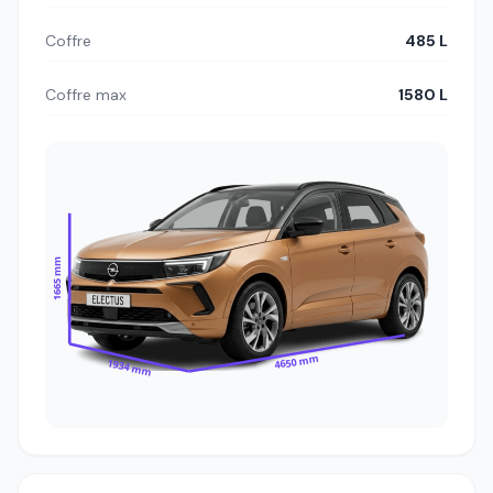
Coffre
485 L
Coffre max
1580 L
1665 mm
4650 mm
1934 mm