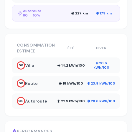
Autoroute
☀️ 227 km
❄️ 179 km
80 → 10%
CONSOMMATION
ÉTÉ
HIVER
ESTIMÉE
❄️ 20.6
Ville
☀️ 14.2 kWh/100
50
kWh/100
Route
☀️ 18 kWh/100
❄️ 23.9 kWh/100
90
Autoroute
☀️ 22.5 kWh/100
❄️ 28.6 kWh/100
130
PERFORMANCES