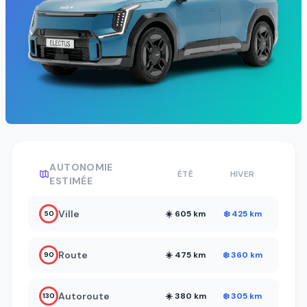
AUTONOMIE
ÉTÉ
HIVER
ESTIMÉE
Ville
☀️ 605 km
❄️ 425 km
50
Route
☀️ 475 km
❄️ 360 km
90
Autoroute
☀️ 380 km
❄️ 305 km
130