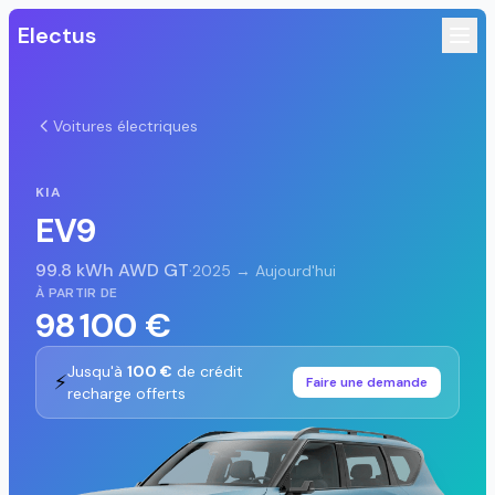
Electus
Voitures électriques
KIA
EV9
99.8 kWh AWD GT
·
2025 → Aujourd'hui
À PARTIR DE
98 100 €
Jusqu'à
100 €
de crédit
⚡
Faire une demande
recharge offerts