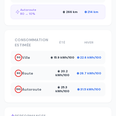
Autoroute
☀️ 266 km
❄️ 214 km
80 → 10%
CONSOMMATION
ÉTÉ
HIVER
ESTIMÉE
Ville
☀️ 15.9 kWh/100
❄️ 22.6 kWh/100
50
☀️ 20.2
Route
❄️ 26.7 kWh/100
90
kWh/100
☀️ 25.3
Autoroute
❄️ 31.5 kWh/100
130
kWh/100