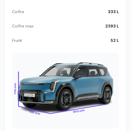
Coffre
333 L
Coffre max
2393 L
Frunk
52 L
1755 mm
5015 mm
1980 mm