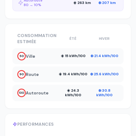
Autoroute
☀️ 263 km
❄️ 207 km
80 → 10%
CONSOMMATION
ÉTÉ
HIVER
ESTIMÉE
Ville
☀️ 15 kWh/100
❄️ 21.4 kWh/100
50
Route
☀️ 19.4 kWh/100
❄️ 25.6 kWh/100
90
☀️ 24.3
❄️ 30.8
Autoroute
130
kWh/100
kWh/100
PERFORMANCES