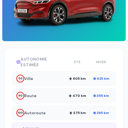
AUTONOMIE
ÉTÉ
HIVER
ESTIMÉE
Ville
☀️ 605 km
❄️ 425 km
50
Route
☀️ 470 km
❄️ 355 km
90
Autoroute
☀️ 375 km
❄️ 295 km
130