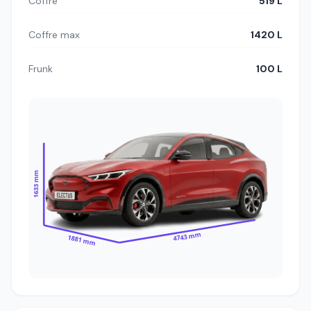
Coffre
519 L
Coffre max
1420 L
Frunk
100 L
1633 mm
4743 mm
1881 mm