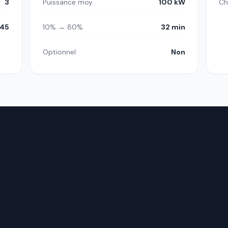
3
Puissance moy.
100 kW
Ch
45
10% → 80%
32 min
Optionnel
Non
.