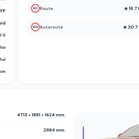
Route
☀️ 16.
90
LFP
uid
Autoroute
☀️ 20.
130
 V
Oui
Oui
 km
4713 × 1881 × 1624 mm
2984 mm