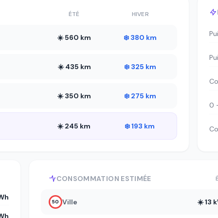
ÉTÉ
HIVER
Pu
☀️ 560 km
❄️ 380 km
Pu
☀️ 435 km
❄️ 325 km
Co
☀️ 350 km
❄️ 275 km
0 
☀️ 245 km
❄️ 193 km
Co
CONSOMMATION ESTIMÉE
kWh
Ville
☀️ 13
50
kWh