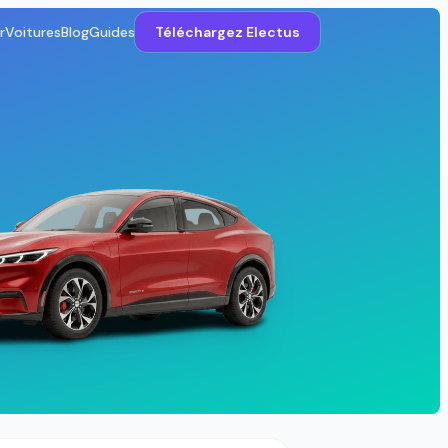
r
Voitures
Blog
Guides
Téléchargez Electus