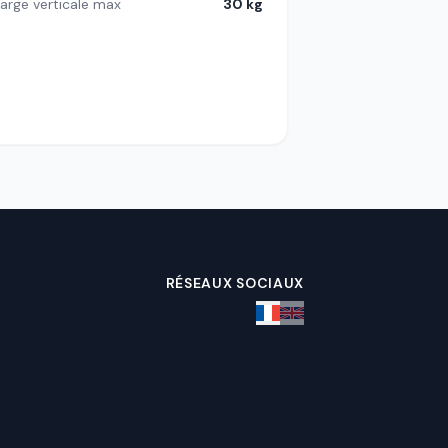
arge verticale max
30 kg
RÉSEAUX SOCIAUX