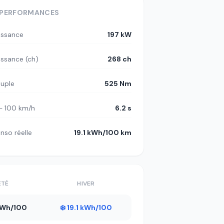
PERFORMANCES
issance
197 kW
issance (ch)
268 ch
uple
525 Nm
– 100 km/h
6.2 s
nso réelle
19.1 kWh/100 km
ÉTÉ
HIVER
 kWh/100
❄️ 19.1 kWh/100