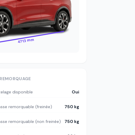
4713 mm
REMORQUAGE
telage disponible
Oui
sse remorquable (freinée)
750 kg
sse remorquable (non freinée)
750 kg