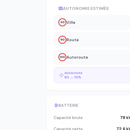
AUTONOMIE ESTIMÉE
Ville
50
Route
90
Autoroute
130
Autoroute
80 → 10%
BATTERIE
Capacité brute
78 
Capacité nette
72.6 