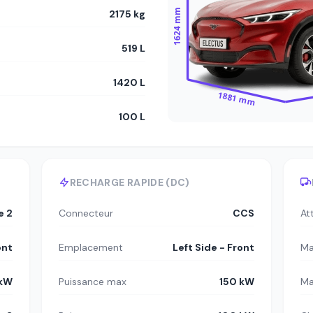
1624 mm
2175 kg
519 L
1420 L
1881 mm
100 L
RECHARGE RAPIDE (DC)
e 2
Connecteur
CCS
At
ont
Emplacement
Left Side - Front
Ma
 kW
Puissance max
150 kW
Ma