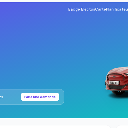
Badge Electus
Carte
Planificateu
ts
Faire une demande