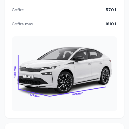
Coffre
570 L
Coffre max
1610 L
1608 mm
4660 mm
1879 mm