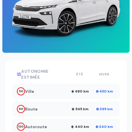
AUTONOMIE
ÉTÉ
HIVER
ESTIMÉE
Ville
☀️ 680 km
❄️ 450 km
50
Route
☀️ 545 km
❄️ 395 km
90
Autoroute
☀️ 440 km
❄️ 340 km
130