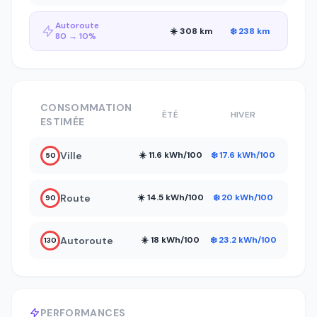
Autoroute
☀️ 308 km
❄️ 238 km
80 → 10%
CONSOMMATION
ÉTÉ
HIVER
ESTIMÉE
Ville
☀️ 11.6 kWh/100
❄️ 17.6 kWh/100
50
Route
☀️ 14.5 kWh/100
❄️ 20 kWh/100
90
Autoroute
☀️ 18 kWh/100
❄️ 23.2 kWh/100
130
PERFORMANCES