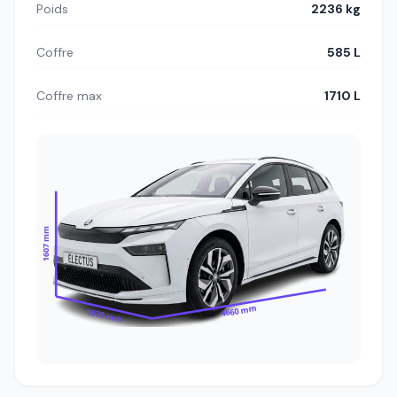
Poids
2236 kg
Coffre
585 L
Coffre max
1710 L
1607 mm
4660 mm
1879 mm