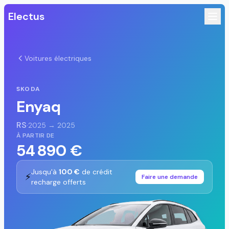
Electus
Voitures électriques
SKODA
Enyaq
RS
·
2025 → 2025
À PARTIR DE
54 890 €
Jusqu'à
100 €
de crédit
⚡
Faire une demande
recharge offerts