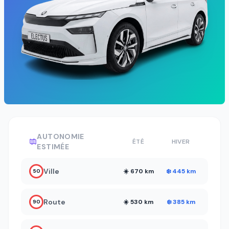
AUTONOMIE
ÉTÉ
HIVER
ESTIMÉE
Ville
☀️ 670 km
❄️ 445 km
50
Route
☀️ 530 km
❄️ 385 km
90