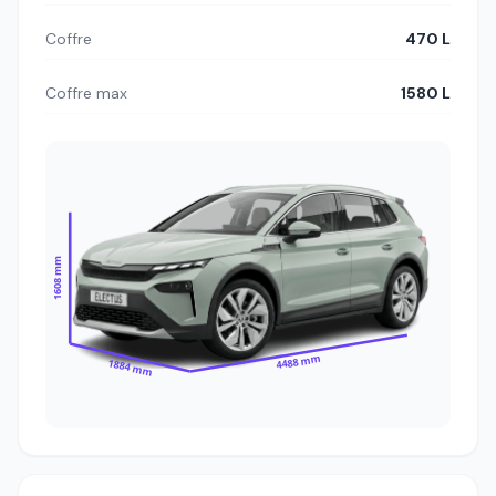
Coffre
470 L
Coffre max
1580 L
1608 mm
4488 mm
1884 mm