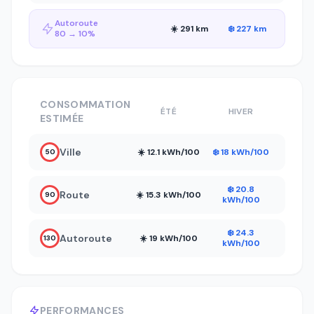
Autoroute
☀️ 291 km
❄️ 227 km
80 → 10%
CONSOMMATION
ÉTÉ
HIVER
ESTIMÉE
Ville
☀️ 12.1 kWh/100
❄️ 18 kWh/100
50
❄️ 20.8
Route
☀️ 15.3 kWh/100
90
kWh/100
❄️ 24.3
Autoroute
☀️ 19 kWh/100
130
kWh/100
PERFORMANCES