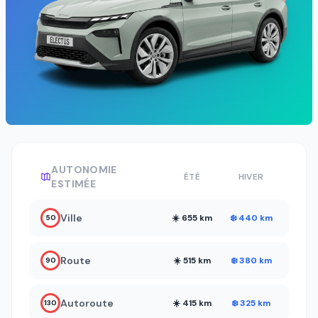
AUTONOMIE
ÉTÉ
HIVER
ESTIMÉE
Ville
☀️ 655 km
❄️ 440 km
50
Route
☀️ 515 km
❄️ 380 km
90
Autoroute
☀️ 415 km
❄️ 325 km
130