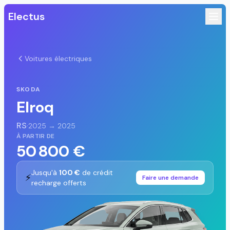
Electus
Voitures électriques
SKODA
Elroq
RS
·
2025 → 2025
À PARTIR DE
50 800 €
Jusqu'à
100 €
de crédit
⚡
Faire une demande
recharge offerts