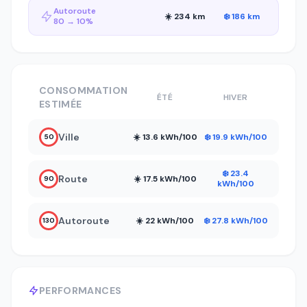
Autoroute
☀️ 234 km
❄️ 186 km
80 → 10%
CONSOMMATION
ÉTÉ
HIVER
ESTIMÉE
Ville
☀️ 13.6 kWh/100
❄️ 19.9 kWh/100
50
❄️ 23.4
Route
☀️ 17.5 kWh/100
90
kWh/100
Autoroute
☀️ 22 kWh/100
❄️ 27.8 kWh/100
130
PERFORMANCES