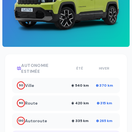
AUTONOMIE
ÉTÉ
HIVER
ESTIMÉE
Ville
☀️ 540 km
❄️ 370 km
50
Route
☀️ 420 km
❄️ 315 km
90
Autoroute
☀️ 335 km
❄️ 265 km
130