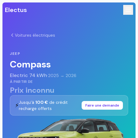
Electus
Voitures électriques
JEEP
Compass
Electric 74 kWh
·
2025 → 2026
À PARTIR DE
Prix inconnu
Jusqu'à
100 €
de crédit
⚡
Faire une demande
recharge offerts