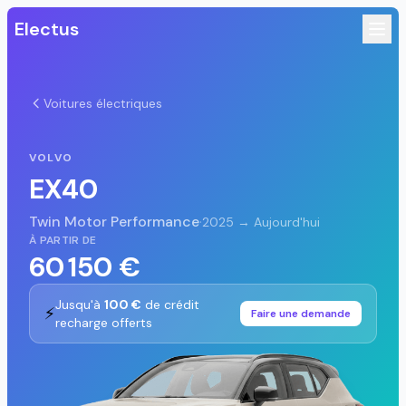
Electus
Voitures électriques
VOLVO
EX40
Twin Motor Performance
·
2025 → Aujourd'hui
À PARTIR DE
60 150 €
Jusqu'à
100 €
de crédit
⚡
Faire une demande
recharge offerts