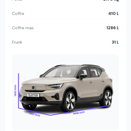
Coffre
410 L
Coffre max
1286 L
Frunk
31 L
1652 mm
4440 mm
1863 mm