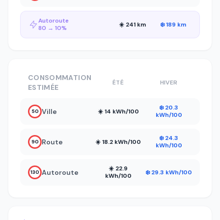
Autoroute
☀️ 241 km
❄️ 189 km
80 → 10%
CONSOMMATION
ÉTÉ
HIVER
ESTIMÉE
❄️ 20.3
Ville
☀️ 14 kWh/100
50
kWh/100
❄️ 24.3
Route
☀️ 18.2 kWh/100
90
kWh/100
☀️ 22.9
Autoroute
❄️ 29.3 kWh/100
130
kWh/100