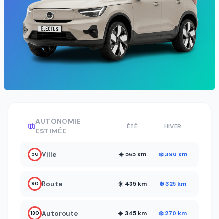
AUTONOMIE
ÉTÉ
HIVER
ESTIMÉE
Ville
☀️ 565 km
❄️ 390 km
50
Route
☀️ 435 km
❄️ 325 km
90
Autoroute
☀️ 345 km
❄️ 270 km
130