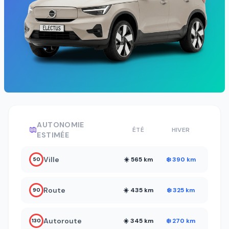
AUTONOMIE
ÉTÉ
HIVER
ESTIMÉE
Ville
☀️ 565 km
❄️ 390 km
50
Route
☀️ 435 km
❄️ 325 km
90
Autoroute
☀️ 345 km
❄️ 270 km
130