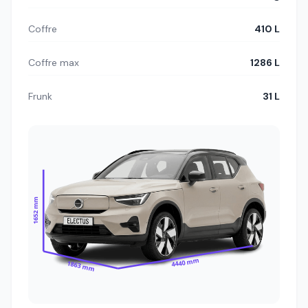
Coffre
410 L
Coffre max
1286 L
Frunk
31 L
1652 mm
4440 mm
1863 mm