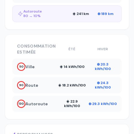
Autoroute
☀️ 241 km
❄️ 189 km
80 → 10%
CONSOMMATION
ÉTÉ
HIVER
ESTIMÉE
❄️ 20.3
Ville
☀️ 14 kWh/100
50
kWh/100
❄️ 24.3
Route
☀️ 18.2 kWh/100
90
kWh/100
☀️ 22.9
Autoroute
❄️ 29.3 kWh/100
130
kWh/100