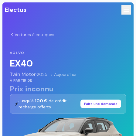
Electus
Voitures électriques
VOLVO
EX40
Twin Motor
·
2025 → Aujourd'hui
À PARTIR DE
Prix inconnu
Jusqu'à
100 €
de crédit
⚡
Faire une demande
recharge offerts