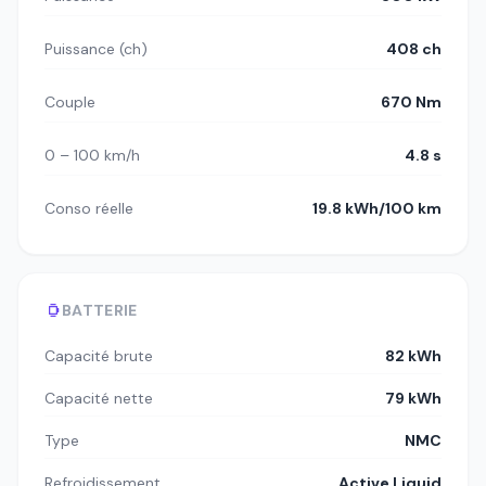
Puissance (ch)
408 ch
Couple
670 Nm
0 – 100 km/h
4.8 s
Conso réelle
19.8 kWh/100 km
BATTERIE
Capacité brute
82 kWh
Capacité nette
79 kWh
Type
NMC
Refroidissement
Active Liquid