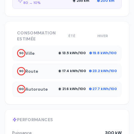
☀️ 255 km
❄️ 200 km
80 → 10%
CONSOMMATION
ÉTÉ
HIVER
ESTIMÉE
Ville
☀️ 13.5 kWh/100
❄️ 19.8 kWh/100
50
Route
☀️ 17.4 kWh/100
❄️ 23.2 kWh/100
90
Autoroute
☀️ 21.6 kWh/100
❄️ 27.7 kWh/100
130
PERFORMANCES
Puissance
300 kW