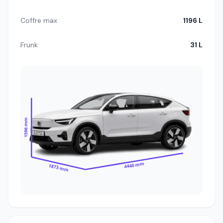
Coffre max
1196 L
Frunk
31 L
1596 mm
4440 mm
1873 mm