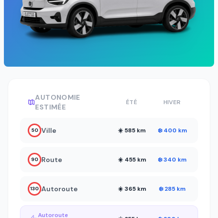
AUTONOMIE
ÉTÉ
HIVER
ESTIMÉE
Ville
☀️ 585 km
❄️ 400 km
50
Route
☀️ 455 km
❄️ 340 km
90
Autoroute
☀️ 365 km
❄️ 285 km
130
Autoroute