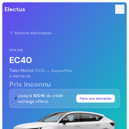
Electus
Voitures électriques
VOLVO
EC40
Twin Motor
·
2025 → Aujourd'hui
À PARTIR DE
Prix inconnu
Jusqu'à
100 €
de crédit
⚡
Faire une demande
recharge offerts