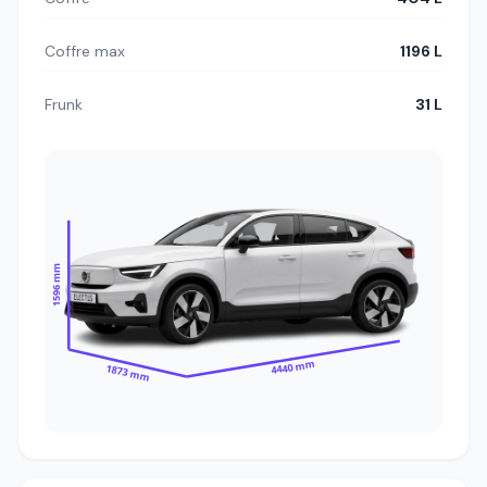
Coffre max
1196 L
Frunk
31 L
1596 mm
4440 mm
1873 mm