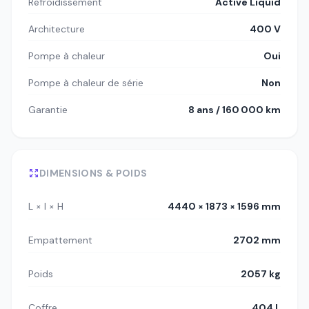
Refroidissement
Active Liquid
Architecture
400 V
Pompe à chaleur
Oui
Pompe à chaleur de série
Non
Garantie
8 ans / 160 000 km
DIMENSIONS & POIDS
L × l × H
4440 × 1873 × 1596 mm
Empattement
2702 mm
Poids
2057 kg
Coffre
404 L