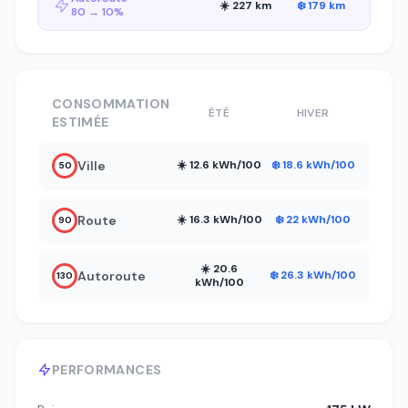
☀️ 227 km
❄️ 179 km
80 → 10%
CONSOMMATION
ÉTÉ
HIVER
ESTIMÉE
Ville
☀️ 12.6 kWh/100
❄️ 18.6 kWh/100
50
Route
☀️ 16.3 kWh/100
❄️ 22 kWh/100
90
☀️ 20.6
Autoroute
❄️ 26.3 kWh/100
130
kWh/100
PERFORMANCES