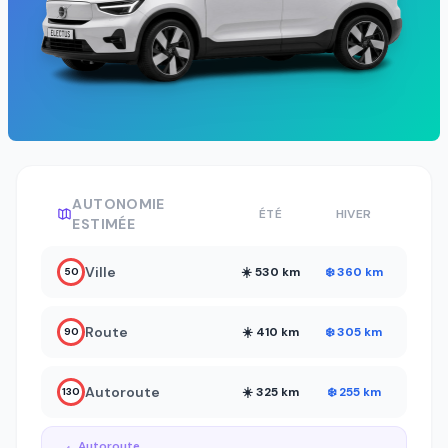
AUTONOMIE
ÉTÉ
HIVER
ESTIMÉE
Ville
☀️ 530 km
❄️ 360 km
50
Route
☀️ 410 km
❄️ 305 km
90
Autoroute
☀️ 325 km
❄️ 255 km
130
Autoroute