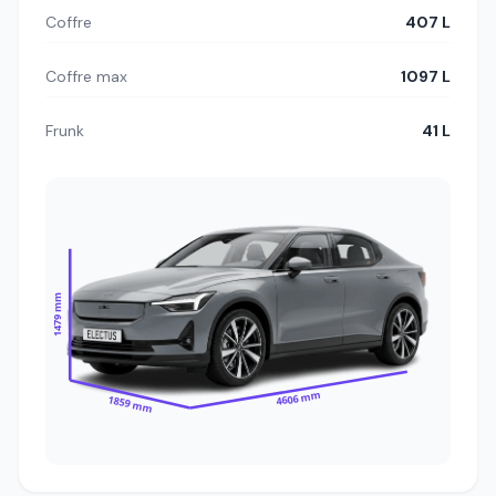
Coffre
407 L
Coffre max
1097 L
Frunk
41 L
1479 mm
4606 mm
1859 mm