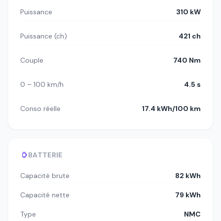
Puissance
310 kW
Puissance (ch)
421 ch
Couple
740 Nm
0 – 100 km/h
4.5 s
Conso réelle
17.4 kWh/100 km
BATTERIE
Capacité brute
82 kWh
Capacité nette
79 kWh
Type
NMC