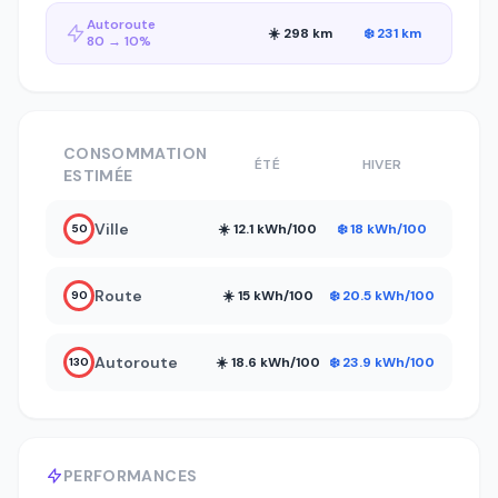
Autoroute
☀️ 298 km
❄️ 231 km
80 → 10%
CONSOMMATION
ÉTÉ
HIVER
ESTIMÉE
Ville
☀️ 12.1 kWh/100
❄️ 18 kWh/100
50
Route
☀️ 15 kWh/100
❄️ 20.5 kWh/100
90
Autoroute
☀️ 18.6 kWh/100
❄️ 23.9 kWh/100
130
PERFORMANCES