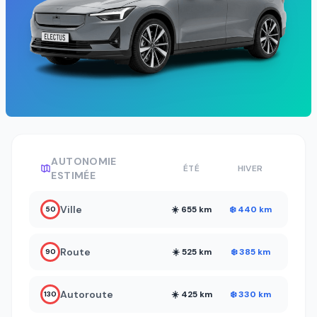
AUTONOMIE
ÉTÉ
HIVER
ESTIMÉE
Ville
☀️ 655 km
❄️ 440 km
50
Route
☀️ 525 km
❄️ 385 km
90
Autoroute
☀️ 425 km
❄️ 330 km
130