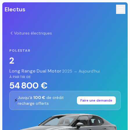
Electus
Voitures électriques
POLESTAR
2
Long Range Dual Motor
·
2025 → Aujourd'hui
À PARTIR DE
54 800 €
Jusqu'à
100 €
de crédit
⚡
Faire une demande
recharge offerts