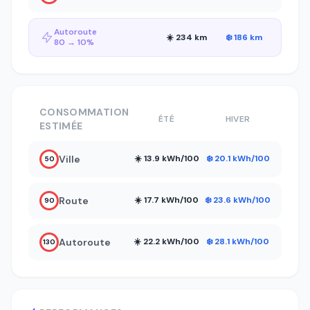
Autoroute
☀️ 234 km
❄️ 186 km
80 → 10%
CONSOMMATION
ÉTÉ
HIVER
ESTIMÉE
Ville
☀️ 13.9 kWh/100
❄️ 20.1 kWh/100
50
Route
☀️ 17.7 kWh/100
❄️ 23.6 kWh/100
90
Autoroute
☀️ 22.2 kWh/100
❄️ 28.1 kWh/100
130