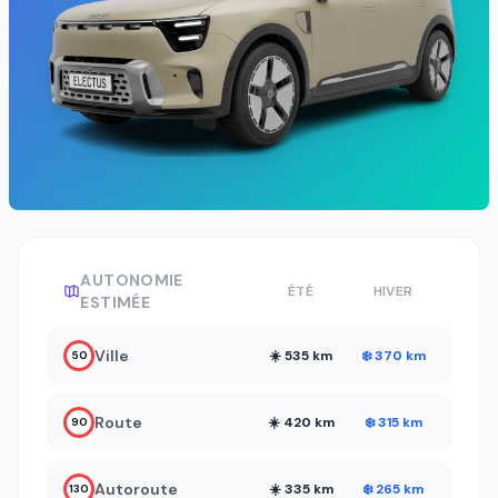
AUTONOMIE
ÉTÉ
HIVER
ESTIMÉE
Ville
☀️ 535 km
❄️ 370 km
50
Route
☀️ 420 km
❄️ 315 km
90
Autoroute
☀️ 335 km
❄️ 265 km
130