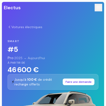
Electus
Voitures électriques
SMART
#5
Pro
·
2025 → Aujourd'hui
À PARTIR DE
46 600 €
Jusqu'à
100 €
de crédit
⚡
Faire une demande
recharge offerts