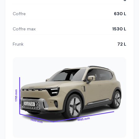
Coffre
630 L
Coffre max
1530 L
Frunk
72 L
1705 mm
4695 mm
1920 mm