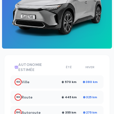
AUTONOMIE
ÉTÉ
HIVER
ESTIMÉE
Ville
☀️ 570 km
❄️ 380 km
50
Route
☀️ 445 km
❄️ 325 km
90
Autoroute
☀️ 355 km
❄️ 275 km
130