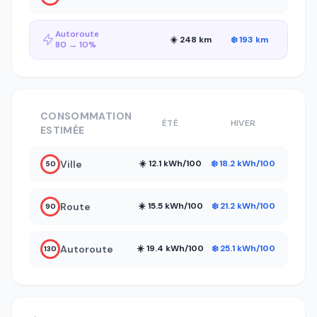
Autoroute
☀️ 248 km
❄️ 193 km
80 → 10%
CONSOMMATION
ÉTÉ
HIVER
ESTIMÉE
Ville
☀️ 12.1 kWh/100
❄️ 18.2 kWh/100
50
Route
☀️ 15.5 kWh/100
❄️ 21.2 kWh/100
90
Autoroute
☀️ 19.4 kWh/100
❄️ 25.1 kWh/100
130