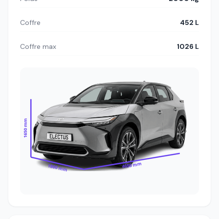
Coffre
452 L
Coffre max
1026 L
1650 mm
4690 mm
1860 mm