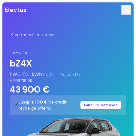
Electus
Voitures électriques
TOYOTA
bZ4X
FWD 73.1 kWh
·
2025 → Aujourd'hui
À PARTIR DE
43 900 €
Jusqu'à
100 €
de crédit
⚡
Faire une demande
recharge offerts