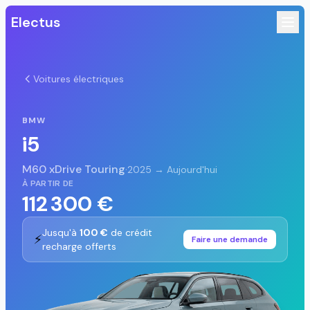
Electus
Voitures électriques
BMW
i5
M60 xDrive Touring
·
2025 → Aujourd'hui
À PARTIR DE
112 300 €
Jusqu'à
100 €
de crédit
⚡
Faire une demande
recharge offerts