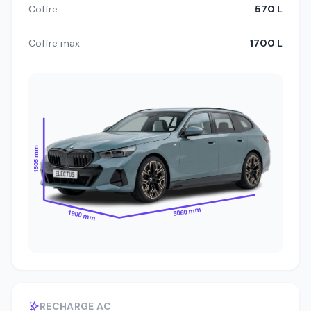
Coffre
570 L
Coffre max
1700 L
1505 mm
5060 mm
1900 mm
RECHARGE AC