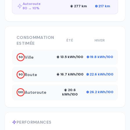
Autoroute
☀️ 277 km
❄️ 217 km
80 → 10%
CONSOMMATION
ÉTÉ
HIVER
ESTIMÉE
Ville
☀️ 13.5 kWh/100
❄️ 19.8 kWh/100
50
Route
☀️ 16.7 kWh/100
❄️ 22.6 kWh/100
90
☀️ 20.6
Autoroute
❄️ 26.2 kWh/100
130
kWh/100
PERFORMANCES