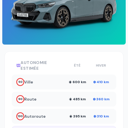
AUTONOMIE
ÉTÉ
HIVER
ESTIMÉE
Ville
☀️ 600 km
❄️ 410 km
50
Route
☀️ 485 km
❄️ 360 km
90
Autoroute
☀️ 395 km
❄️ 310 km
130