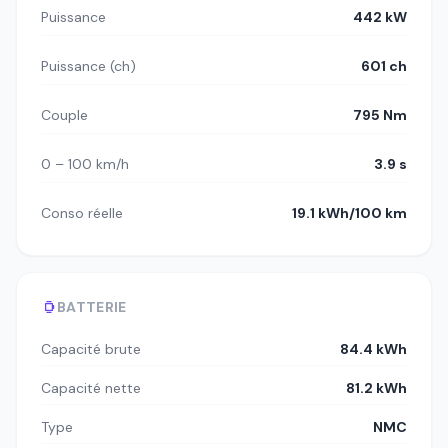
Puissance
442 kW
Puissance (ch)
601 ch
Couple
795 Nm
0 – 100 km/h
3.9 s
Conso réelle
19.1 kWh/100 km
BATTERIE
Capacité brute
84.4 kWh
Capacité nette
81.2 kWh
Type
NMC