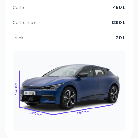
Coffre
480 L
Coffre max
1260 L
Frunk
20 L
1545 mm
4695 mm
1890 mm