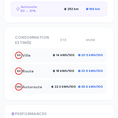
Autoroute
☀️ 252 km
❄️ 196 km
80 → 10%
CONSOMMATION
ÉTÉ
HIVER
ESTIMÉE
Ville
☀️ 14 kWh/100
❄️ 20.5 kWh/100
50
Route
☀️ 18 kWh/100
❄️ 23.9 kWh/100
90
Autoroute
☀️ 22.2 kWh/100
❄️ 28.6 kWh/100
130
PERFORMANCES