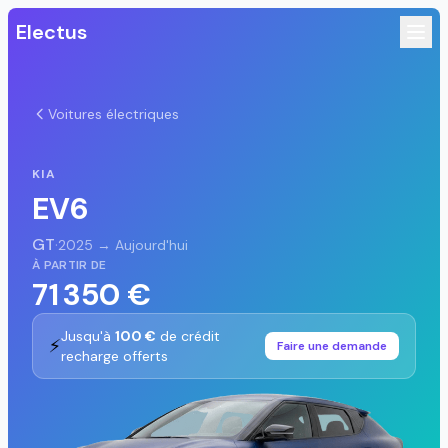
Electus
Voitures électriques
KIA
EV6
GT
·
2025 → Aujourd'hui
À PARTIR DE
71 350 €
Jusqu'à
100 €
de crédit
⚡
Faire une demande
recharge offerts