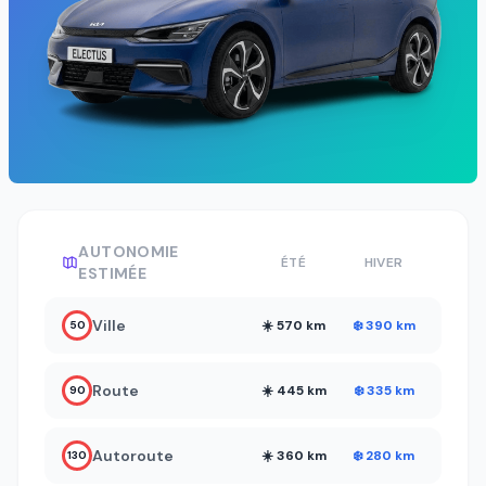
AUTONOMIE
ÉTÉ
HIVER
ESTIMÉE
Ville
☀️ 570 km
❄️ 390 km
50
Route
☀️ 445 km
❄️ 335 km
90
Autoroute
☀️ 360 km
❄️ 280 km
130