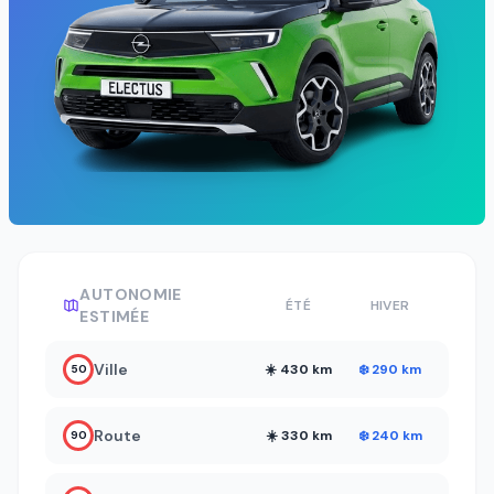
AUTONOMIE
ÉTÉ
HIVER
ESTIMÉE
Ville
☀️ 430 km
❄️ 290 km
50
Route
☀️ 330 km
❄️ 240 km
90