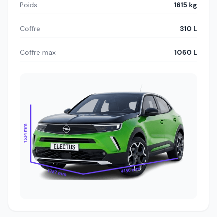
Poids
1615 kg
Coffre
310 L
Coffre max
1060 L
1534 mm
4150 mm
1787 mm