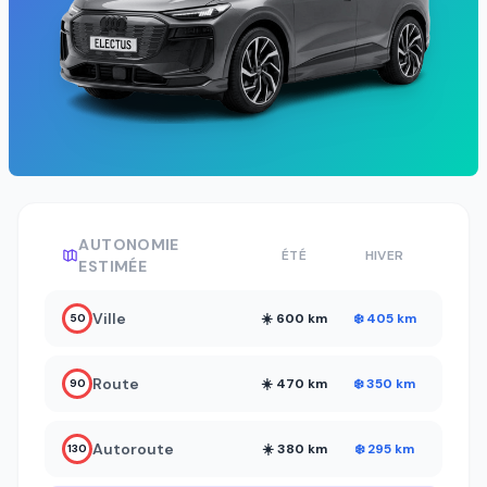
AUTONOMIE
ÉTÉ
HIVER
ESTIMÉE
Ville
☀️ 600 km
❄️ 405 km
50
Route
☀️ 470 km
❄️ 350 km
90
Autoroute
☀️ 380 km
❄️ 295 km
130