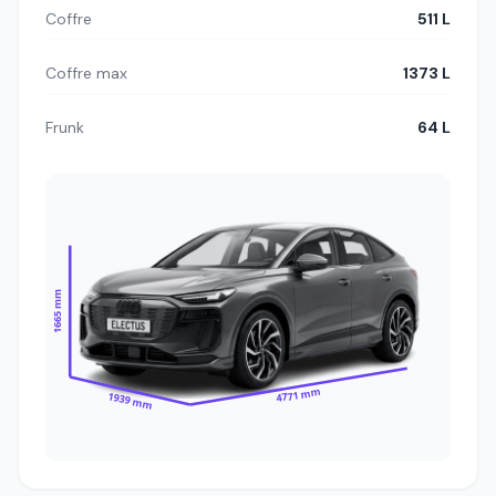
Coffre
511 L
Coffre max
1373 L
Frunk
64 L
1665 mm
4771 mm
1939 mm