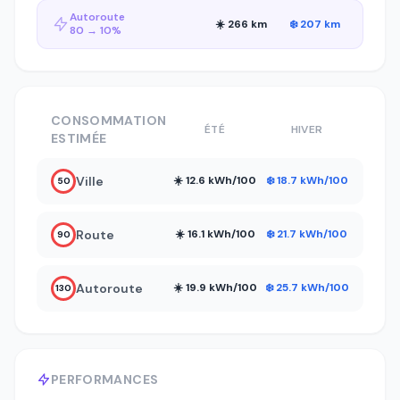
Autoroute
☀️ 266 km
❄️ 207 km
80 → 10%
CONSOMMATION
ÉTÉ
HIVER
ESTIMÉE
Ville
☀️ 12.6 kWh/100
❄️ 18.7 kWh/100
50
Route
☀️ 16.1 kWh/100
❄️ 21.7 kWh/100
90
Autoroute
☀️ 19.9 kWh/100
❄️ 25.7 kWh/100
130
PERFORMANCES