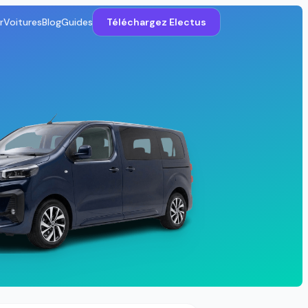
r
Voitures
Blog
Guides
Téléchargez Electus