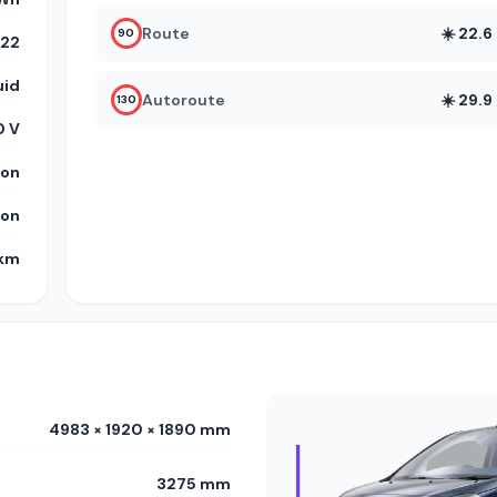
Route
☀️ 22.
90
22
uid
Autoroute
☀️ 29.
130
 V
on
on
 km
4983 × 1920 × 1890 mm
3275 mm