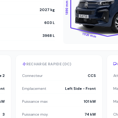
1890 mm
2027 kg
603 L
1920 mm
3968 L
RECHARGE RAPIDE (DC)
e 2
Connecteur
CCS
At
ont
Emplacement
Left Side - Front
Ma
 kW
Puissance max
101 kW
Ma
3
Puissance moy.
74 kW
Ch