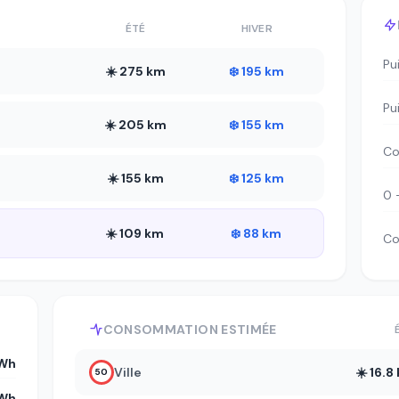
ÉTÉ
HIVER
Pu
☀️ 275 km
❄️ 195 km
Pu
☀️ 205 km
❄️ 155 km
Co
☀️ 155 km
❄️ 125 km
0 
☀️ 109 km
❄️ 88 km
Co
CONSOMMATION ESTIMÉE
Wh
Ville
☀️ 16.
50
kWh