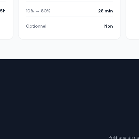
5h
10% → 80%
28 min
Optionnel
Non
.
Politique de co