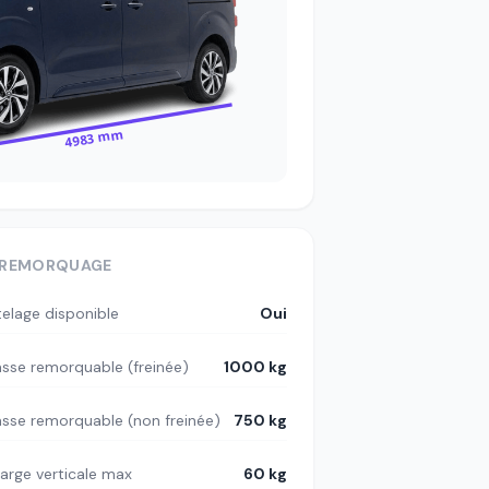
4983 mm
REMORQUAGE
telage disponible
Oui
sse remorquable (freinée)
1000 kg
sse remorquable (non freinée)
750 kg
arge verticale max
60 kg