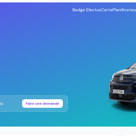
Badge Electus
Carte
Planificateu
ts
Faire une demande