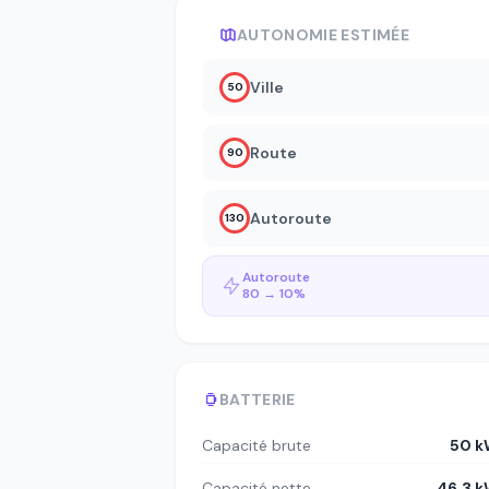
AUTONOMIE ESTIMÉE
Ville
50
Route
90
Autoroute
130
Autoroute
80 → 10%
BATTERIE
Capacité brute
50 k
Capacité nette
46.3 