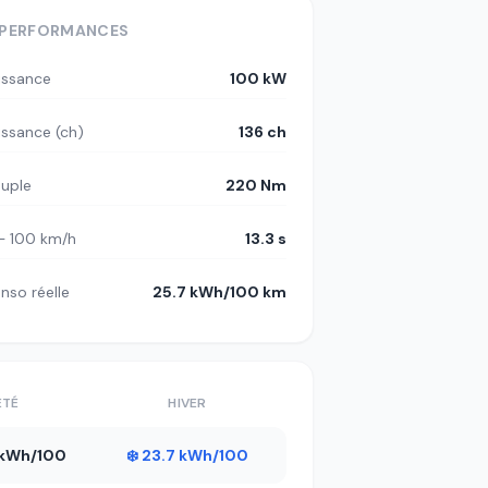
PERFORMANCES
issance
100 kW
issance (ch)
136 ch
uple
220 Nm
– 100 km/h
13.3 s
nso réelle
25.7 kWh/100 km
ÉTÉ
HIVER
8 kWh/100
❄️ 23.7 kWh/100