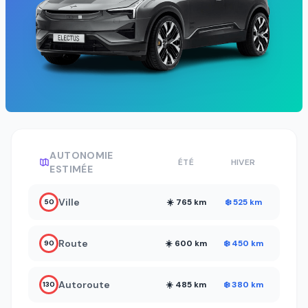
AUTONOMIE
ÉTÉ
HIVER
ESTIMÉE
Ville
☀️ 765 km
❄️ 525 km
50
Route
☀️ 600 km
❄️ 450 km
90
Autoroute
☀️ 485 km
❄️ 380 km
130