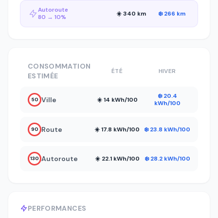
Autoroute
☀️ 340 km
❄️ 266 km
80 → 10%
CONSOMMATION
ÉTÉ
HIVER
ESTIMÉE
❄️ 20.4
Ville
☀️ 14 kWh/100
50
kWh/100
Route
☀️ 17.8 kWh/100
❄️ 23.8 kWh/100
90
Autoroute
☀️ 22.1 kWh/100
❄️ 28.2 kWh/100
130
PERFORMANCES