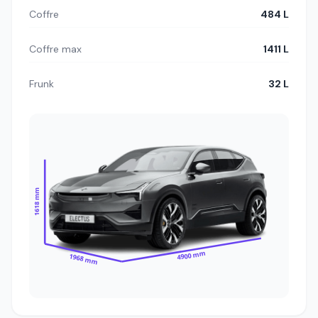
Coffre
484 L
Coffre max
1411 L
Frunk
32 L
1618 mm
4900 mm
1968 mm